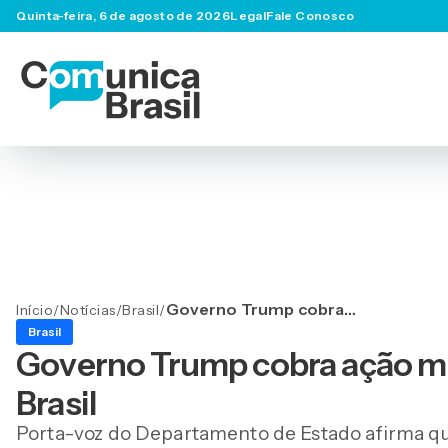
Quinta-feira, 6 de agosto de 2026
Legal
Fale Conosco
Governo Trump cobra
Início
/
Notícias
/
Brasil
/
ação mais dura contra PCC
Brasil
e CV no Brasil
Governo Trump cobra ação ma
Brasil
Porta-voz do Departamento de Estado afirma qu