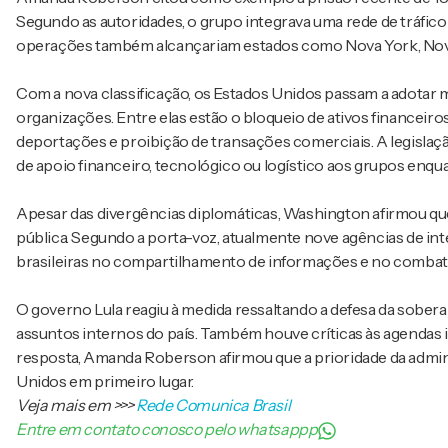
Segundo as autoridades, o grupo integrava uma rede de tráfico 
operações também alcançariam estados como Nova York, Nova 
Com a nova classificação, os Estados Unidos passam a adotar 
organizações. Entre elas estão o bloqueio de ativos financeiro
deportações e proibição de transações comerciais. A legislaç
de apoio financeiro, tecnológico ou logístico aos grupos enqu
Apesar das divergências diplomáticas, Washington afirmou qu
pública. Segundo a porta-voz, atualmente nove agências de in
brasileiras no compartilhamento de informações e no combat
O governo Lula reagiu à medida ressaltando a defesa da sobera
assuntos internos do país. Também houve críticas às agendas i
resposta, Amanda Roberson afirmou que a prioridade da admin
Unidos em primeiro lugar.
Veja mais em
>>>
Rede Comunica Brasil
Entre em contato conosco pelo whatsappp