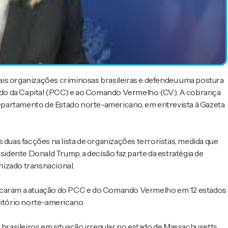
ais organizações criminosas brasileiras e defendeu uma postura
ndo da Capital (PCC) e ao Comando Vermelho (CV). A cobrança
epartamento de Estado norte-americano, em entrevista à Gazeta
 duas facções na lista de organizações terroristas, medida que
esidente Donald Trump, a decisão faz parte da estratégia de
nizado transnacional.
ficaram a atuação do PCC e do Comando Vermelho em 12 estados
ritório norte-americano.
rasileiros em situação irregular no estado de Massachusetts.