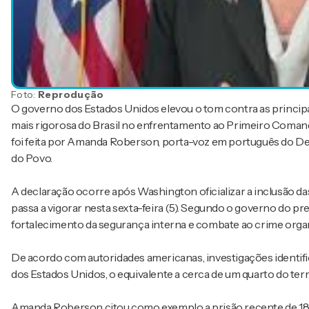
Foto:
Reprodução
O governo dos Estados Unidos elevou o tom contra as princip
mais rigorosa do Brasil no enfrentamento ao Primeiro Coma
foi feita por Amanda Roberson, porta-voz em português do D
do Povo.
A declaração ocorre após Washington oficializar a inclusão das
passa a vigorar nesta sexta-feira (5). Segundo o governo do pr
fortalecimento da segurança interna e combate ao crime orga
De acordo com autoridades americanas, investigações identi
dos Estados Unidos, o equivalente a cerca de um quarto do ter
Amanda Roberson citou como exemplo a prisão recente de 18 b