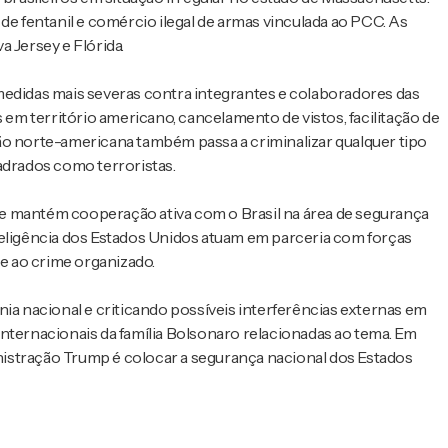
de fentanil e comércio ilegal de armas vinculada ao PCC. As
Jersey e Flórida.
medidas mais severas contra integrantes e colaboradores das
s em território americano, cancelamento de vistos, facilitação de
ão norte-americana também passa a criminalizar qualquer tipo
adrados como terroristas.
e mantém cooperação ativa com o Brasil na área de segurança
teligência dos Estados Unidos atuam em parceria com forças
e ao crime organizado.
nia nacional e criticando possíveis interferências externas em
nternacionais da família Bolsonaro relacionadas ao tema. Em
istração Trump é colocar a segurança nacional dos Estados