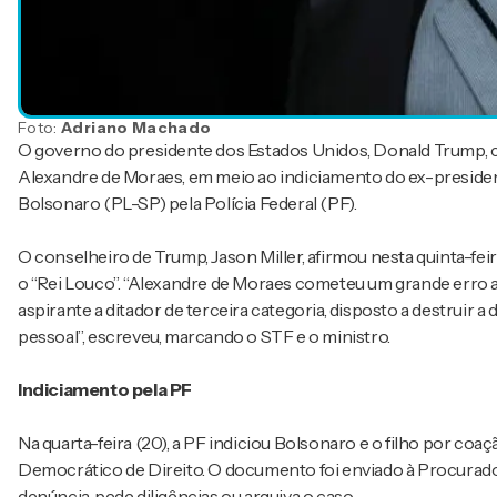
Foto:
Adriano Machado
O governo do presidente dos Estados Unidos, Donald Trump, cr
Alexandre de Moraes, em meio ao indiciamento do ex-presiden
Bolsonaro (PL-SP) pela Polícia Federal (PF).
O conselheiro de Trump, Jason Miller, afirmou nesta quinta-feir
o “Rei Louco”. “Alexandre de Moraes cometeu um grande erro 
aspirante a ditador de terceira categoria, disposto a destruir 
pessoal”, escreveu, marcando o STF e o ministro.
Indiciamento pela PF
Na quarta-feira (20), a PF indiciou Bolsonaro e o filho por coa
Democrático de Direito. O documento foi enviado à Procurador
denúncia, pede diligências ou arquiva o caso.