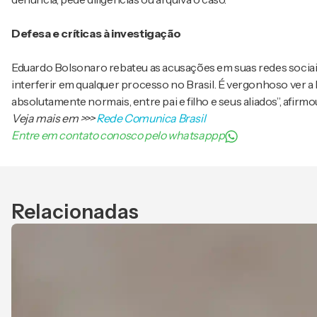
Defesa e críticas à investigação
Eduardo Bolsonaro rebateu as acusações em suas redes sociai
interferir em qualquer processo no Brasil. É vergonhoso ver 
absolutamente normais, entre pai e filho e seus aliados”, afirmo
Veja mais em
>>>
Rede Comunica Brasil
Entre em contato conosco pelo whatsappp
Relacionadas