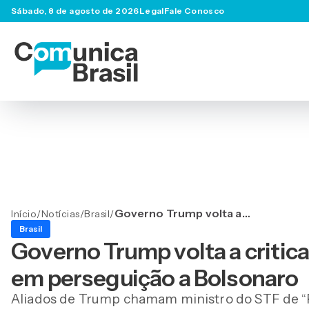
Sábado, 8 de agosto de 2026
Legal
Fale Conosco
Governo Trump volta a
Início
/
Notícias
/
Brasil
/
criticar Alexandre de
Brasil
Moraes e fala em
Governo Trump volta a critica
perseguição a Bolsonaro
em perseguição a Bolsonaro
Aliados de Trump chamam ministro do STF de “R