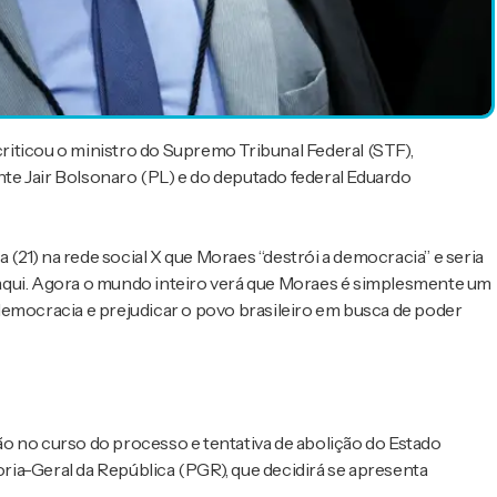
iticou o ministro do Supremo Tribunal Federal (STF),
te Jair Bolsonaro (PL) e do deputado federal Eduardo
a (21) na rede social X que Moraes “destrói a democracia” e seria
aqui. Agora o mundo inteiro verá que Moraes é simplesmente um
a democracia e prejudicar o povo brasileiro em busca de poder
ção no curso do processo e tentativa de abolição do Estado
ia-Geral da República (PGR), que decidirá se apresenta