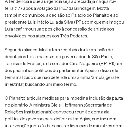
A tendência é que a urgência seja apreciada já na quarta-
feira (17), após a votação da PEC da Blindagem. Motta
também comunicou a decisão ao Palácio do Planalto e ao
presidente Luiz Inácio Lula da Silva (PT), com quem almoçou.
Lula reafirmou sua oposição à concessão de anistia aos
envolvidos nos ataques aos Três Poderes.
Segundo aliados, Motta tem recebido forte pressão de
deputados bolsonaristas, do governador de São Paulo,
Tarcísio de Freitas, e do senador Ciro Nogueira (PP-PI), um
dos padrinhos políticos do parlamentar. Apesar disso, ele
tem sinalizado que não defende uma anistia “ampla, geral e
irrestrita”, buscando um meio termo.
O Planalto articula medidas para impedir a inclusão da pauta
no plenário. A ministra Gleisi Hoffmann (Secretaria de
Relações Institucionais) convocou reunião com a ala
política do governo para definir estratégias, que incluem
intervenção junto às bancadas e licenças de ministros com