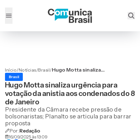
Hugo Motta sinaliza
Início
/
Notícias
/
Brasil
/
urgência para votação da
Brasil
anistia aos condenados do
Hugo Motta sinaliza urgência para
8 de Janeiro
votação da anistia aos condenados do 8
de Janeiro
Presidente da Câmara recebe pressão de
bolsonaristas; Planalto se articula para barrar
proposta
Por:
Redação
16/09/2025 às 13:09