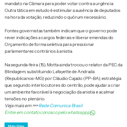
mandato na Câmara para poder votar contra a urgência.
Outra tática em estudo é estimular a ausência de deputados
na hora da votação, reduzindo o quórum necessário.
Fontes governistas também indicam que o governo pode
rever indicações a cargos federais e liberar emendas do
Orçamento de forma seletiva para pressionar
parlamentares contrários à anistia.
Na segunda-feira (15), Motta ainda trocou o relator da PEC da
Blindagem, substituindo Lafayette de Andrada
(Republicanos-MG) por Cláudio Cajado (PP-BA), estratégia
que, segundo interlocutores do centrão, pode ajudar a criar
um ambiente favorável à negociação da anistia e acalmar
tensões no plenário.
Veja mais em
>>>
Rede Comunica Brasil
Entre em contato conosco pelo whatsappp
Mais lidas