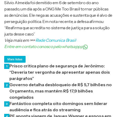
Silvio Almeida foi demitido em 6 de setembro do ano
passado, um dia após a ONG Me Too Brasil tornar públicas
as denúncias. Ele nega as acusações e sustenta que é alvo de
perseguição política. Em nota recente, a defesa afirmou:
“Reafirma que acredita no sistema de justiça para a solução
justa desse caso.”
Veja mais em
>>>
Rede Comunica Brasil
Entre em contato conosco pelo whatsappp
Mais lidas
Prisco critica plano de segurança de Jerônimo:
1
“Deveria ter vergonha de apresentar apenas dois
parágrafos”
Governo detalha desbloqueio de R$ 5,7 bilhões no
2
Orçamento, mas mantém R$ 17,9 bilhões
congelados
Fantástico completa oito domingos sem liderar
3
audiência e fica atrás do streaming
PF aponta viagem de Jaques Wagner e esposa em
4