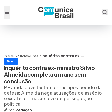
Inquérito contra ex-
Início
/
Notícias
/
Brasil
/
ministro Silvio Almeida
Brasil
completa um ano sem
Inquérito contra ex-ministro Silvio
conclusão
Almeida completa um ano sem
conclusão
PF ainda ouve testemunhas após pedido da
defesa; Almeida nega acusações de assédio
sexual e afirma ser alvo de perseguição
política
Por:
Redação