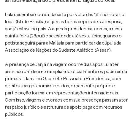
as mãos e abraçando o presidente no saguão do local.
Lula desembarcou em Jacarta por volta das 18h no horário
local (8h de Brasília), algumas horas depois de sua esposa,
que já estava no país. A agenda presidencial começa nesta
quinta-feira (23.out) e se estende até sexta-feira, quando o
petista seguirá para a Malásia para participar da cúpula da
Associação de Nações do Sudeste Asiático (Asean).
A presença de Janja na viagem ocorre dias após Lula ter
assinado um decreto ampliando oficialmente os poderes da
primeira-dama no Gabinete Pessoal da Presidência, com
direito a cargos comissionados, orçamento próprio e
participação formal em representações internacionais.
Com isso, viagens e eventos com sua presença passam a ter
respaldo jurídico e estrutura de apoio paga com recursos
públicos.