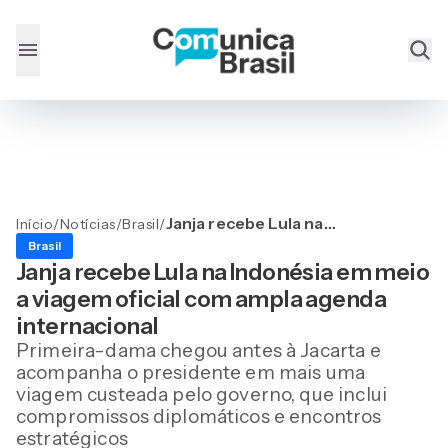
Janja recebe Lula na
Início
/
Notícias
/
Brasil
/
Indonésia em meio a
Brasil
viagem oficial com ampla
Janja recebe Lula na Indonésia em meio
agenda internacional
a viagem oficial com ampla agenda
internacional
Primeira-dama chegou antes à Jacarta e
acompanha o presidente em mais uma
viagem custeada pelo governo, que inclui
compromissos diplomáticos e encontros
estratégicos