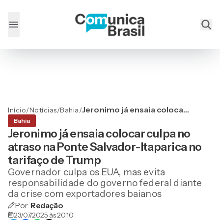
Jeronimo já ensaia colocar
Início
/
Notícias
/
Bahia
/
culpa no atraso na Ponte
Bahia
Salvador-Itaparica no
Jeronimo já ensaia colocar culpa no
tarifaço de Trump
atraso na Ponte Salvador-Itaparica no
tarifaço de Trump
Governador culpa os EUA, mas evita
responsabilidade do governo federal diante
da crise com exportadores baianos
Por:
Redação
23/07/2025 às 20:10