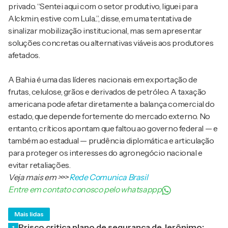
privado. “Sentei aqui com o setor produtivo, liguei para
Alckmin, estive com Lula...”, disse, em uma tentativa de
sinalizar mobilização institucional, mas sem apresentar
soluções concretas ou alternativas viáveis aos produtores
afetados.
A Bahia é uma das líderes nacionais em exportação de
frutas, celulose, grãos e derivados de petróleo. A taxação
americana pode afetar diretamente a balança comercial do
estado, que depende fortemente do mercado externo. No
entanto, críticos apontam que faltou ao governo federal — e
também ao estadual — prudência diplomática e articulação
para proteger os interesses do agronegócio nacional e
evitar retaliações.
Veja mais em
>>>
Rede Comunica Brasil
Entre em contato conosco pelo whatsappp
Mais lidas
Prisco critica plano de segurança de Jerônimo:
1