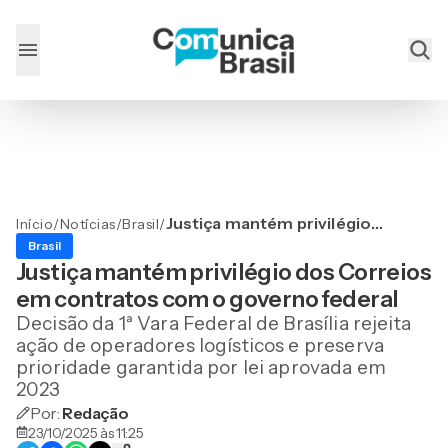
Justiça mantém privilégio
Início
/
Notícias
/
Brasil
/
dos Correios em contratos
Brasil
com o governo federal
Justiça mantém privilégio dos Correios
em contratos com o governo federal
Decisão da 1ª Vara Federal de Brasília rejeita
ação de operadores logísticos e preserva
prioridade garantida por lei aprovada em
2023
Por:
Redação
23/10/2025 às 11:25