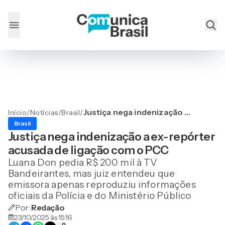
Justiça nega indenização a
Início
/
Notícias
/
Brasil
/
ex-repórter acusada de
Brasil
ligação com o PCC
Justiça nega indenização a ex-repórter
acusada de ligação com o PCC
Luana Don pedia R$ 200 mil à TV
Bandeirantes, mas juiz entendeu que
emissora apenas reproduziu informações
oficiais da Polícia e do Ministério Público
Por:
Redação
23/10/2025 às 15:16