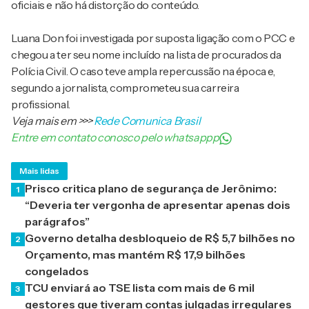
oficiais e não há distorção do conteúdo.
Luana Don foi investigada por suposta ligação com o PCC e
chegou a ter seu nome incluído na lista de procurados da
Polícia Civil. O caso teve ampla repercussão na época e,
segundo a jornalista, comprometeu sua carreira
profissional.
Veja mais em
>>>
Rede Comunica Brasil
Entre em contato conosco pelo whatsappp
Mais lidas
Prisco critica plano de segurança de Jerônimo:
1
“Deveria ter vergonha de apresentar apenas dois
parágrafos”
Governo detalha desbloqueio de R$ 5,7 bilhões no
2
Orçamento, mas mantém R$ 17,9 bilhões
congelados
TCU enviará ao TSE lista com mais de 6 mil
3
gestores que tiveram contas julgadas irregulares