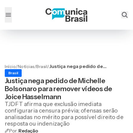
Justiça nega pedido de
Início
/
Notícias
/
Brasil
/
Michelle Bolsonaro para
Brasil
remover vídeos de Joice
Justiça nega pedido de Michelle
Hasselmann
Bolsonaro para remover vídeos de
Joice Hasselmann
TJDFT afirma que exclusão imediata
configuraria censura prévia; ofensas serão
analisadas no mérito para possível direito de
resposta ou indenização
Por:
Redação