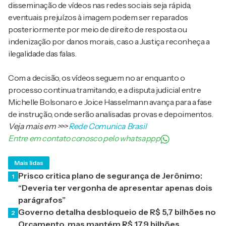
disseminação de vídeos nas redes sociais seja rápida,
eventuais prejuízos à imagem podem ser reparados
posteriormente por meio de direito de resposta ou
indenização por danos morais, caso a Justiça reconheça a
ilegalidade das falas.
Com a decisão, os vídeos seguem no ar enquanto o
processo continua tramitando, e a disputa judicial entre
Michelle Bolsonaro e Joice Hasselmann avança para a fase
de instrução, onde serão analisadas provas e depoimentos.
Veja mais em
>>>
Rede Comunica Brasil
Entre em contato conosco pelo whatsappp
Mais lidas
Prisco critica plano de segurança de Jerônimo:
1
“Deveria ter vergonha de apresentar apenas dois
parágrafos”
Governo detalha desbloqueio de R$ 5,7 bilhões no
2
Orçamento, mas mantém R$ 17,9 bilhões