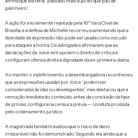
afirma que ela teria “passado mais sujo do que pau de
galinheiro”.
A ação foi inicialmente rejeitada pela 16ª Vara Cível de
Brasília, e a defesa de Michelle recorreu sustentando que a
liberdade de expressão não pode ser usada como escudo
para ataques à honra. Os advogados afirmaram que as
declarações de Joice extrapolam o direito de crítica e
configuram ofensa direta à dignidade da ex-primeira-dama.
Ao manter o indeferimento, a desembargadora reconheceu
que as expressões usadas por Joice “podem ser
consideradas ácidas ou deselegantes”, mas destacou que a
remoção imediata do conteúdo, antes da conclusão da fase
de provas, configuraria censura prévia — conduta proibida
pelo ordenamento jurídico.
A magistrada também avaliou que o risco de dano
irreparável não foi demonstrado. Segundo ela, ainda que a