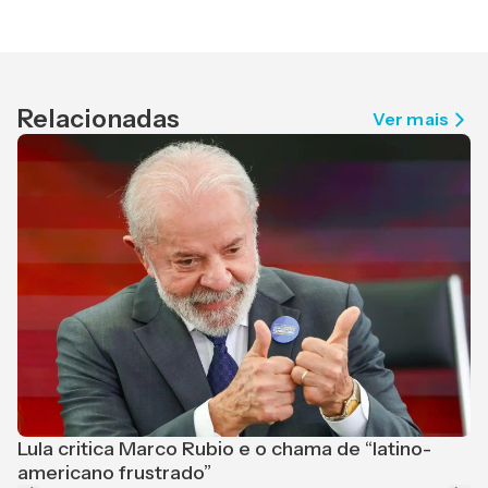
Relacionadas
Ver mais
Lula critica Marco Rubio e o chama de “latino-
F
americano frustrado”
e