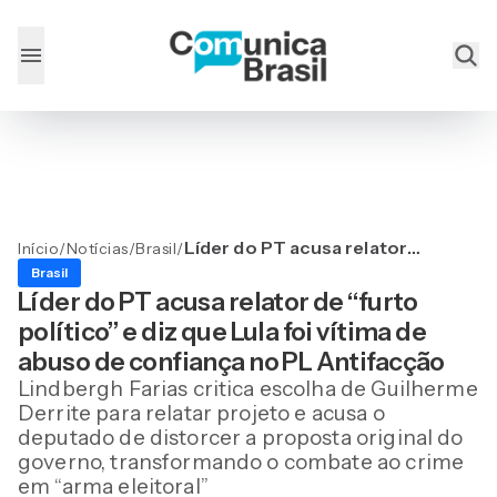
Líder do PT acusa relator
Início
/
Notícias
/
Brasil
/
de “furto político” e diz que
Brasil
Lula foi vítima de abuso de
Líder do PT acusa relator de “furto
confiança no PL Antifacção
político” e diz que Lula foi vítima de
abuso de confiança no PL Antifacção
Lindbergh Farias critica escolha de Guilherme
Derrite para relatar projeto e acusa o
deputado de distorcer a proposta original do
governo, transformando o combate ao crime
em “arma eleitoral”