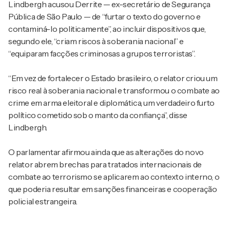
Lindbergh acusou Derrite — ex-secretário de Segurança
Pública de São Paulo — de “furtar o texto do governo e
contaminá-lo politicamente”, ao incluir dispositivos que,
segundo ele, “criam riscos à soberania nacional” e
“equiparam facções criminosas a grupos terroristas”.
“Em vez de fortalecer o Estado brasileiro, o relator criou um
risco real à soberania nacional e transformou o combate ao
crime em arma eleitoral e diplomática, um verdadeiro furto
político cometido sob o manto da confiança”, disse
Lindbergh.
O parlamentar afirmou ainda que as alterações do novo
relator abrem brechas para tratados internacionais de
combate ao terrorismo se aplicarem ao contexto interno, o
que poderia resultar em sanções financeiras e cooperação
policial estrangeira.