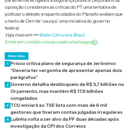
parlamentares ligados à segurança pública. Deputados da
oposição consideram as críticas do PT uma tentativa de
politizar o debate, enquanto aliados do Planalto avaliam que
o texto de Derrite “usurpa” uma iniciativa do governo
federal.
Veja mais em
>>>
Rede Comunica Brasil
Entre em contato conosco pelo whatsappp
Mais lidas
Prisco critica plano de segurança de Jerônimo:
1
“Deveria ter vergonha de apresentar apenas dois
parágrafos”
Governo detalha desbloqueio de R$ 5,7 bilhões no
2
Orçamento, mas mantém R$ 17,9 bilhões
congelados
TCU enviará ao TSE lista com mais de 6 mil
3
gestores que tiveram contas julgadas irregulares
Lulinha volta a ser alvo da PF duas décadas após
4
investigação da CPI dos Correios