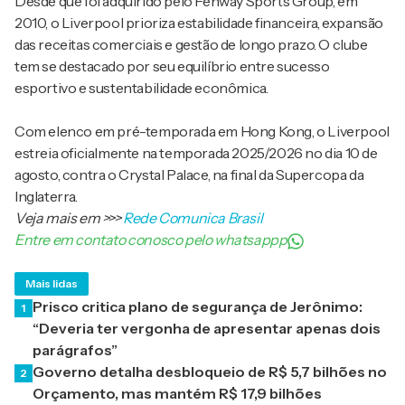
Desde que foi adquirido pelo Fenway Sports Group, em
2010, o Liverpool prioriza estabilidade financeira, expansão
das receitas comerciais e gestão de longo prazo. O clube
tem se destacado por seu equilíbrio entre sucesso
esportivo e sustentabilidade econômica.
Com elenco em pré-temporada em Hong Kong, o Liverpool
estreia oficialmente na temporada 2025/2026 no dia 10 de
agosto, contra o Crystal Palace, na final da Supercopa da
Inglaterra.
Veja mais em
>>>
Rede Comunica Brasil
Entre em contato conosco pelo whatsappp
Mais lidas
Prisco critica plano de segurança de Jerônimo:
1
“Deveria ter vergonha de apresentar apenas dois
parágrafos”
Governo detalha desbloqueio de R$ 5,7 bilhões no
2
Orçamento, mas mantém R$ 17,9 bilhões