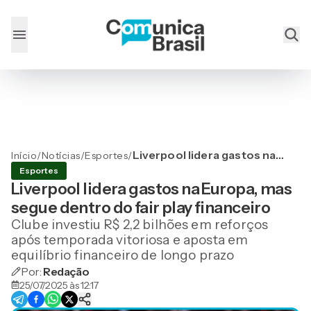
Liverpool lidera gastos na
Início
/
Notícias
/
Esportes
/
Europa, mas segue dentro
Esportes
do fair play financeiro
Liverpool lidera gastos na Europa, mas
segue dentro do fair play financeiro
Clube investiu R$ 2,2 bilhões em reforços
após temporada vitoriosa e aposta em
equilíbrio financeiro de longo prazo
Por:
Redação
25/07/2025 às 12:17