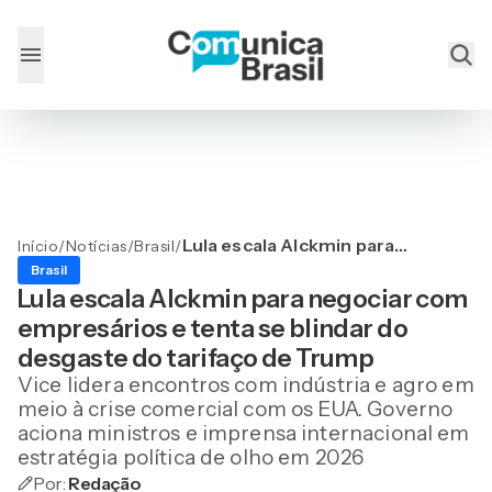
Lula escala Alckmin para
Início
/
Notícias
/
Brasil
/
negociar com empresários
Brasil
e tenta se blindar do
Lula escala Alckmin para negociar com
desgaste do tarifaço de
empresários e tenta se blindar do
Trump
desgaste do tarifaço de Trump
Vice lidera encontros com indústria e agro em
meio à crise comercial com os EUA. Governo
aciona ministros e imprensa internacional em
estratégia política de olho em 2026
Por:
Redação