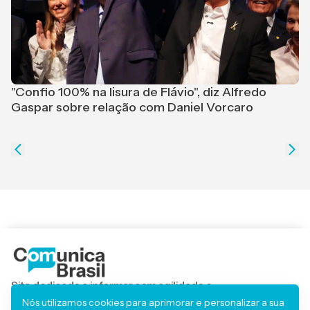
M
r
"Confio 100% na lisura de Flávio", diz Alfredo
Gaspar sobre relação com Daniel Vorcaro
Site dedicado a informar com agilidade e
responsabilidade, trazendo os principais acontecimentos
Nós utilizamos cookies para aprimorar e personalizar a sua