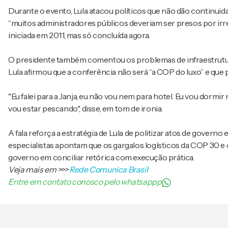
Durante o evento, Lula atacou políticos que não dão continuida
“muitos administradores públicos deveriam ser presos por irre
iniciada em 2011, mas só concluída agora.
O presidente também comentou os problemas de infraestrutu
Lula afirmou que a conferência não será “a COP do luxo” e qu
"Eu falei para a Janja, eu não vou nem para hotel. Eu vou dor
vou estar pescando", disse, em tom de ironia.
A fala reforça a estratégia de Lula de politizar atos de govern
especialistas apontam que os gargalos logísticos da COP 30 e
governo em conciliar retórica com execução prática.
Veja mais em
>>>
Rede Comunica Brasil
Entre em contato conosco pelo whatsappp