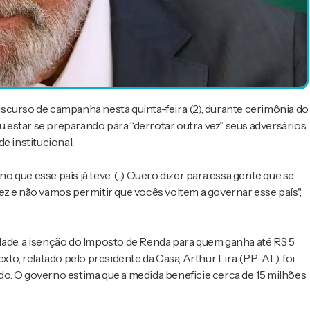
 discurso de campanha nesta quinta-feira (2), durante cerimônia do
ou estar se preparando para “derrotar outra vez” seus adversários
e institucional.
ue esse país já teve. (...) Quero dizer para essa gente que se
z e não vamos permitir que vocês voltem a governar esse país",
dade, a isenção do Imposto de Renda para quem ganha até R$ 5
xto, relatado pelo presidente da Casa, Arthur Lira (PP-AL), foi
o. O governo estima que a medida beneficie cerca de 15 milhões