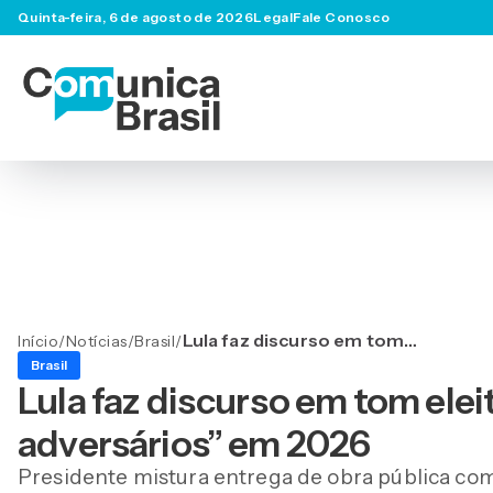
Quinta-feira, 6 de agosto de 2026
Legal
Fale Conosco
Lula faz discurso em tom
Início
/
Notícias
/
Brasil
/
eleitoral e promete
Brasil
“derrotar adversários” em
Lula faz discurso em tom elei
2026
adversários” em 2026
Presidente mistura entrega de obra pública com 