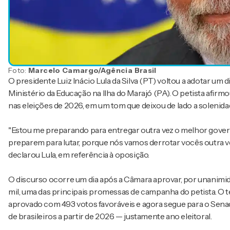
Foto:
Marcelo Camargo/Agência Brasil
O presidente Luiz Inácio Lula da Silva (PT) voltou a adotar um
Ministério da Educação na Ilha do Marajó (PA). O petista afirm
nas eleições de 2026, em um tom que deixou de lado a solenidad
"Estou me preparando para entregar outra vez o melhor governo q
preparem para lutar, porque nós vamos derrotar vocês outra ve
declarou Lula, em referência à oposição.
O discurso ocorre um dia após a Câmara aprovar, por unanimi
mil, uma das principais promessas de campanha do petista. O te
aprovado com 493 votos favoráveis e agora segue para o Senad
de brasileiros a partir de 2026 — justamente ano eleitoral.