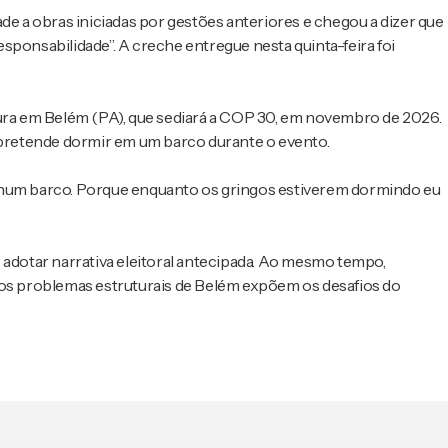
de a obras iniciadas por gestões anteriores e chegou a dizer que
sponsabilidade”. A creche entregue nesta quinta-feira foi
ra em Belém (PA), que sediará a COP 30, em novembro de 2026.
e pretende dormir em um barco durante o evento.
mir num barco. Porque enquanto os gringos estiverem dormindo eu
o e adotar narrativa eleitoral antecipada. Ao mesmo tempo,
 os problemas estruturais de Belém expõem os desafios do