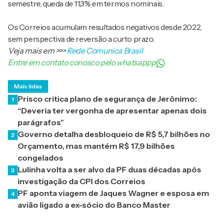
semestre, queda de 11,3% em termos nominais.
Os Correios acumulam resultados negativos desde 2022,
sem perspectiva de reversão a curto prazo.
Veja mais em
>>>
Rede Comunica Brasil
Entre em contato conosco pelo whatsappp
Mais lidas
Prisco critica plano de segurança de Jerônimo:
1
“Deveria ter vergonha de apresentar apenas dois
parágrafos”
Governo detalha desbloqueio de R$ 5,7 bilhões no
2
Orçamento, mas mantém R$ 17,9 bilhões
congelados
Lulinha volta a ser alvo da PF duas décadas após
3
investigação da CPI dos Correios
PF aponta viagem de Jaques Wagner e esposa em
4
avião ligado a ex-sócio do Banco Master