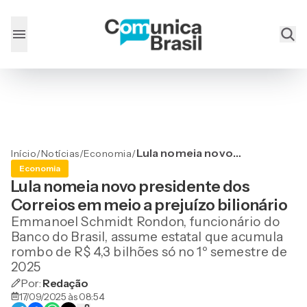
Lula nomeia novo
Início
/
Notícias
/
Economia
/
presidente dos Correios
Economia
em meio a prejuízo
Lula nomeia novo presidente dos
bilionário
Correios em meio a prejuízo bilionário
Emmanoel Schmidt Rondon, funcionário do
Banco do Brasil, assume estatal que acumula
rombo de R$ 4,3 bilhões só no 1º semestre de
2025
Por:
Redação
17/09/2025 às 08:54