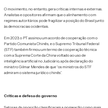
O movimento, no entanto, gera críticas internas e externas.
Analistas e opositores afirmam que o alinhamento com
regimes autoritários pode fragilizar a posição do Brasil junto
às democracias ocidentais.
Em 2023, o PT assinou um acordo de cooperação com o
Partido Comunista Chinês, e o Supremo Tribunal Federal
(STF) também firmou um termo de cooperação técnica
com a Suprema Corte da China voltado ao uso de
inteligência artificial no Judiciário, após declaração do
ministro Gilmar Mendes de que “os ministros do STF
admiram o sistema jurídico chinês”.
Críticas e defesa do governo
Setores da oposição classificaram a nomeação como mais