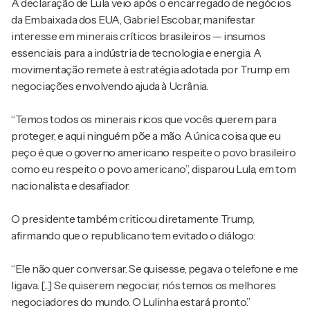
A declaração de Lula veio após o encarregado de negócios
da Embaixada dos EUA, Gabriel Escobar, manifestar
interesse em minerais críticos brasileiros — insumos
essenciais para a indústria de tecnologia e energia. A
movimentação remete à estratégia adotada por Trump em
negociações envolvendo ajuda à Ucrânia.
“Temos todos os minerais ricos que vocês querem para
proteger, e aqui ninguém põe a mão. A única coisa que eu
peço é que o governo americano respeite o povo brasileiro
como eu respeito o povo americano”, disparou Lula, em tom
nacionalista e desafiador.
O presidente também criticou diretamente Trump,
afirmando que o republicano tem evitado o diálogo:
“Ele não quer conversar. Se quisesse, pegava o telefone e me
ligava. [...] Se quiserem negociar, nós temos os melhores
negociadores do mundo. O Lulinha estará pronto.”