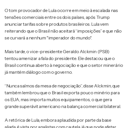
O tom provocador de Lula ocorre em meio à escalada nas
tensões comerciais entre os dois países, após Trump
anunciar tarifas sobre produtos brasileiros. Lula vem
reiterando que o Brasil não aceitará “imposições” e que não
se curvará a nenhum "imperador do mundo".
Mais tarde, o vice-presidente Geraldo Alckmin (PSB)
tentou amenizar a fala do presidente. Ele destacou que o
Brasil continua aberto à negociação e que o setor minerário
já mantém diálogo com o governo.
“Nunca saímos da mesa de negociação”, disse Alckmin, que
também lembrou que o Brasil exporta pouco minério para
os EUA, mas importa muitos equipamentos, o que gera
grande superávit americano na balança comercial bilateral.
A retórica de Lula, embora aplaudida por parte da base
aliada, é vista por analistas com cautela, já que pode afetar