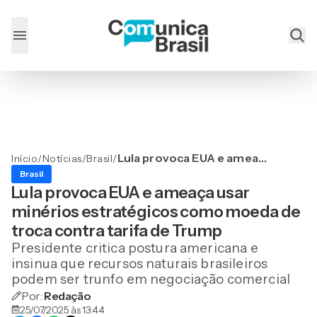
Lula provoca EUA e ameaça
Início
/
Notícias
/
Brasil
/
usar minérios estratégicos
Brasil
como moeda de troca
Lula provoca EUA e ameaça usar
contra tarifa de Trump
minérios estratégicos como moeda de
troca contra tarifa de Trump
Presidente critica postura americana e
insinua que recursos naturais brasileiros
podem ser trunfo em negociação comercial
Por:
Redação
25/07/2025 às 13:44