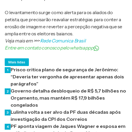
O levantamento surge como alerta para os aliados do
petista, que precisarão reavaliar estratégias para conter a
erosão de imagem e reverter a percepção negativa que se
amplia entre os eleitores baianos.
Veja mais em
>>>
Rede Comunica Brasil
Entre em contato conosco pelo whatsappp
Mais lidas
Prisco critica plano de segurança de Jerônimo:
1
“Deveria ter vergonha de apresentar apenas dois
parágrafos”
Governo detalha desbloqueio de R$ 5,7 bilhões no
2
Orçamento, mas mantém R$ 17,9 bilhões
congelados
Lulinha volta a ser alvo da PF duas décadas após
3
investigação da CPI dos Correios
PF aponta viagem de Jaques Wagner e esposa em
4