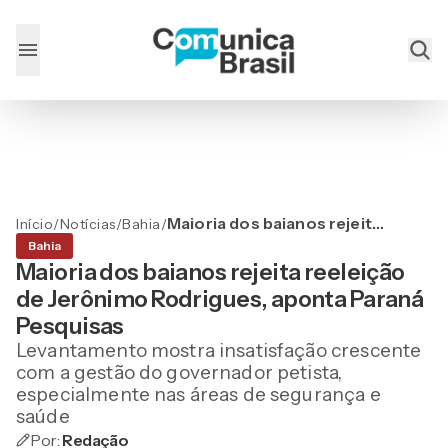
Maioria dos baianos rejeita
Início
/
Notícias
/
Bahia
/
reeleição de Jerônimo
Bahia
Rodrigues, aponta Paraná
Maioria dos baianos rejeita reeleição
Pesquisas
de Jerônimo Rodrigues, aponta Paraná
Pesquisas
Levantamento mostra insatisfação crescente
com a gestão do governador petista,
especialmente nas áreas de segurança e
saúde
Por:
Redação