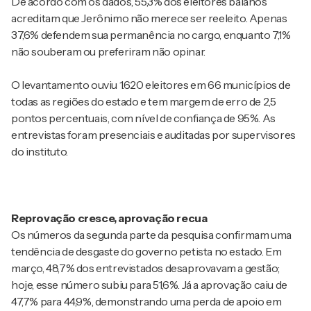
De acordo com os dados, 55,3% dos eleitores baianos
acreditam que Jerônimo não merece ser reeleito. Apenas
37,6% defendem sua permanência no cargo, enquanto 7,1%
não souberam ou preferiram não opinar.
O levantamento ouviu 1.620 eleitores em 66 municípios de
todas as regiões do estado e tem margem de erro de 2,5
pontos percentuais, com nível de confiança de 95%. As
entrevistas foram presenciais e auditadas por supervisores
do instituto.
Reprovação cresce, aprovação recua
Os números da segunda parte da pesquisa confirmam uma
tendência de desgaste do governo petista no estado. Em
março, 48,7% dos entrevistados desaprovavam a gestão;
hoje, esse número subiu para 51,6%. Já a aprovação caiu de
47,7% para 44,9%, demonstrando uma perda de apoio em