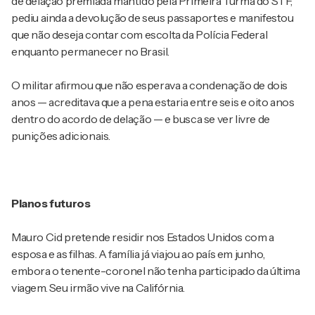
de delação premiada mantido pela Primeira Turma do STF,
pediu ainda a devolução de seus passaportes e manifestou
que não deseja contar com escolta da Polícia Federal
enquanto permanecer no Brasil.
O militar afirmou que não esperava a condenação de dois
anos — acreditava que a pena estaria entre seis e oito anos
dentro do acordo de delação — e busca se ver livre de
punições adicionais.
Planos futuros
Mauro Cid pretende residir nos Estados Unidos com a
esposa e as filhas. A família já viajou ao país em junho,
embora o tenente-coronel não tenha participado da última
viagem. Seu irmão vive na Califórnia.