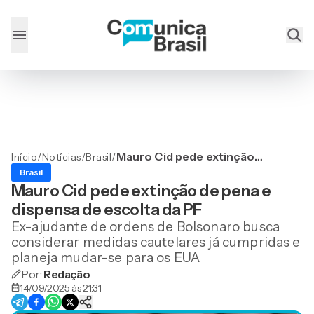
Mauro Cid pede extinção
Início
/
Notícias
/
Brasil
/
de pena e dispensa de
Brasil
escolta da PF
Mauro Cid pede extinção de pena e
dispensa de escolta da PF
Ex-ajudante de ordens de Bolsonaro busca
considerar medidas cautelares já cumpridas e
planeja mudar-se para os EUA
Por:
Redação
14/09/2025 às 21:31