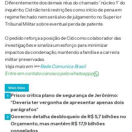
Diferentemente dos demais réus do chamado “núcleo 1” do
inquérito, Cid não terá restrições como início de pena em
regime fechado nem será alvo de julgamento no Superior
Tribunal Militar sobre eventual perda de patente.
O pedido reforça a posição de Cid como colaborador das
investigações e sinaliza um esforço para minimizar
impactos da condenação, mantendo a família e a carreira
militar preservadas.
Veja mais em
>>>
Rede Comunica Brasil
Entre em contato conosco pelo whatsappp
Mais lidas
Prisco critica plano de segurança de Jerônimo:
1
“Deveria ter vergonha de apresentar apenas dois
parágrafos”
Governo detalha desbloqueio de R$ 5,7 bilhões no
2
Orçamento, mas mantém R$ 17,9 bilhões
congelados