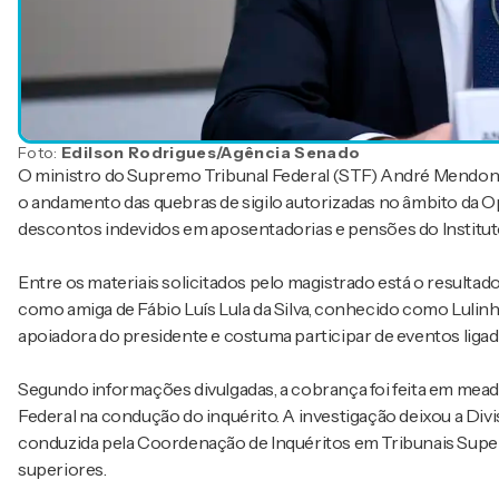
Foto:
Edilson Rodrigues/Agência Senado
O ministro do Supremo Tribunal Federal (STF) André Mendonça
o andamento das quebras de sigilo autorizadas no âmbito da
descontos indevidos em aposentadorias e pensões do Instituto
Entre os materiais solicitados pelo magistrado está o resultad
como amiga de Fábio Luís Lula da Silva, conhecido como Lulinha,
apoiadora do presidente e costuma participar de eventos ligado
Segundo informações divulgadas, a cobrança foi feita em mea
Federal na condução do inquérito. A investigação deixou a Div
conduzida pela Coordenação de Inquéritos em Tribunais Superi
superiores.