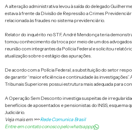
A alteração administrativa levou à saída do delegado Guilherme
estava à frente da Divisão de Repressão a Crimes Previdenciá
relacionada às fraudes no sistema previdenciário.
Relator do inquérito no STF, André Mendonça teria demonstr
tomou conhecimento da troca por meio de um dos advogados e
reunião com integrantes da Polícia Federal e solicitou relató
atualização sobre o estágio das apurações.
De acordo com a Polícia Federal, a substituição do setor respo
de garantir “maior eficiência e continuidade às investigações
Tribunais Superiores possui estrutura mais adequada para co
A Operação Sem Desconto investiga suspeitas de irregularid
benefícios de aposentados e pensionistas do INSS, esquema qu
Judiciário.
Veja mais em
>>>
Rede Comunica Brasil
Entre em contato conosco pelo whatsappp