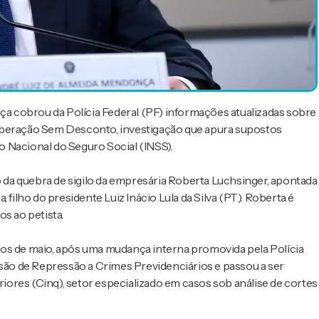
 cobrou da Polícia Federal (PF) informações atualizadas sobre
 Operação Sem Desconto, investigação que apura supostos
 Nacional do Seguro Social (INSS).
o da quebra de sigilo da empresária Roberta Luchsinger, apontada
 filho do presidente Luiz Inácio Lula da Silva (PT). Roberta é
s ao petista.
dos de maio, após uma mudança interna promovida pela Polícia
isão de Repressão a Crimes Previdenciários e passou a ser
ores (Cinq), setor especializado em casos sob análise de cortes