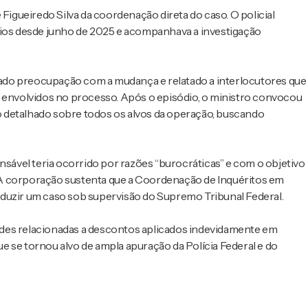
 Figueiredo Silva da coordenação direta do caso. O policial
rios desde junho de 2025 e acompanhava a investigação
ado preocupação com a mudança e relatado a interlocutores que
nvolvidos no processo. Após o episódio, o ministro convocou
rio detalhado sobre todos os alvos da operação, buscando
nsável teria ocorrido por razões “burocráticas” e com o objetivo
”. A corporação sustenta que a Coordenação de Inquéritos em
nduzir um caso sob supervisão do Supremo Tribunal Federal.
ades relacionadas a descontos aplicados indevidamente em
e se tornou alvo de ampla apuração da Polícia Federal e do