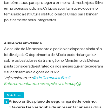
também atuou para proteger a primeira-dama Janja da Silva
em processos judiciais. Críticos apontam que o governo
tem usado a estrutura institucional da União para blindar
politicamente seus integrantes.
Audiência em dúvida
A decisão de Moraes sobre o pedido de dispensa ainda não
foi divulgada. O depoimento de Múcio poderia lançar luz
sobre os bastidores da transição no Ministério da Defesa,
pasta considerada estratégica nos meses que antecederam
e sucederam as eleições de 2022
Veja mais em
>>>
Rede Comunica Brasil
Entre em contato conosco pelo whatsappp
Mais lidas
Prisco critica plano de segurança de Jerônimo:
1
“Deveria ter vergonha de apresentar apenas dois