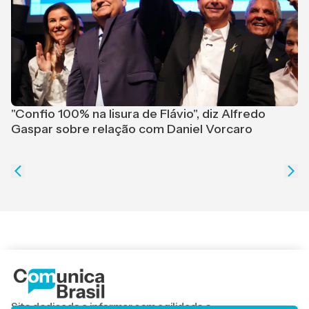
M
r
"Confio 100% na lisura de Flávio", diz Alfredo
Gaspar sobre relação com Daniel Vorcaro
Site dedicado a informar com agilidade e