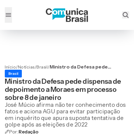
Ministro da Defesa pede
Início
/
Notícias
/
Brasil
/
dispensa de depoimento a
Brasil
Moraes em processo
Ministro da Defesa pede dispensa de
sobre 8 de janeiro
depoimento a Moraes em processo
sobre 8 de janeiro
José Múcio afirma não ter conhecimento dos
fatos e aciona AGU para evitar participação
em inquérito que apura suposta tentativa de
golpe após as eleições de 2022
Por:
Redação