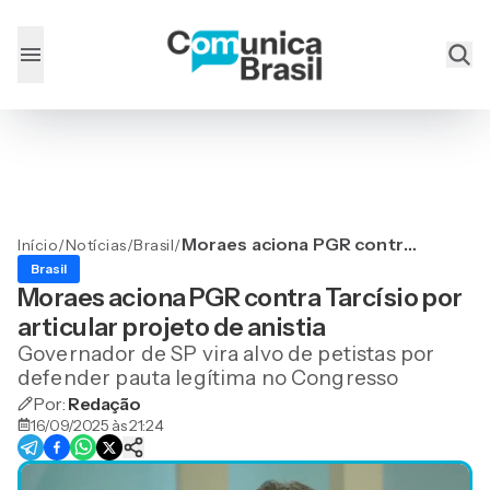
Moraes aciona PGR contra
Início
/
Notícias
/
Brasil
/
Tarcísio por articular
Brasil
projeto de anistia
Moraes aciona PGR contra Tarcísio por
articular projeto de anistia
Governador de SP vira alvo de petistas por
defender pauta legítima no Congresso
Por:
Redação
16/09/2025 às 21:24