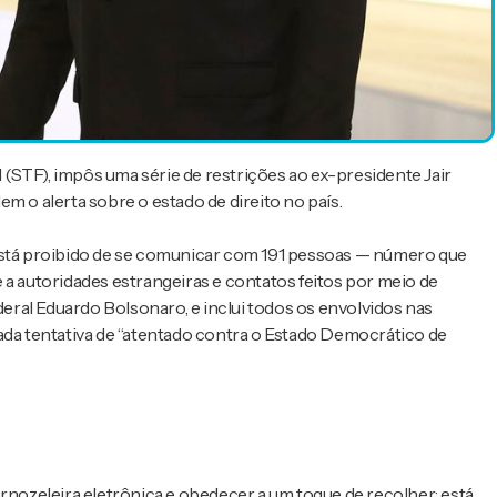
(STF), impôs uma série de restrições ao ex-presidente Jair
m o alerta sobre o estado de direito no país.
 está proibido de se comunicar com 191 pessoas — número que
 a autoridades estrangeiras e contatos feitos por meio de
deral Eduardo Bolsonaro, e inclui todos os envolvidos nas
ada tentativa de “atentado contra o Estado Democrático de
ornozeleira eletrônica e obedecer a um toque de recolher: está