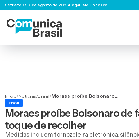
Sexta-feira, 7 de agosto de 2026
Legal
Fale Conosco
Moraes proíbe Bolsonaro
Início
/
Notícias
/
Brasil
/
de falar com 191 pessoas e
Brasil
impõe toque de recolher
Moraes proíbe Bolsonaro de f
toque de recolher
Medidas incluem tornozeleira eletrônica, silênc