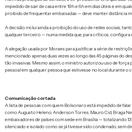
impedido de sair de casa entre 19h e 6h em dias úteis e em qua
proibido de frequentar embaixadas — deve manter distância m
A decisão inclui ainda a proibição do uso de redes sociais, ta
qualquer terceiro — numa medida que, para críticos, configura 
A alegação usada por Moraes para justificar a série de restriçõe
mencionado apenas duas vezes ao longo das 45 páginas do des
tão invasivas. Mesmo assim, o ministro autorizou uso de força 
pessoal em qualquer pessoa que estivesse no local durante o
Comunicação cortada
A lista de pessoas com quem Bolsonaro está impedido de falar 
como Augusto Heleno, Anderson Torres, Mauro Cid, Braga Ne
embaixadores de países com sede em Brasília — totalizando 132
silenciado e isolado como se já tivesse sido condenado, sem dir