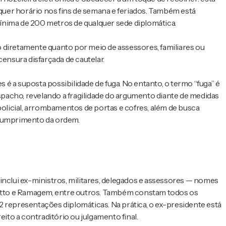
lquer horário nos fins de semana e feriados. Também está
ínima de 200 metros de qualquer sede diplomática.
nto diretamente quanto por meio de assessores, familiares ou
censura disfarçada de cautelar.
s é a suposta possibilidade de fuga. No entanto, o termo “fuga” é
pacho, revelando a fragilidade do argumento diante de medidas
policial, arrombamentos de portas e cofres, além de busca
 cumprimento da ordem.
inclui ex-ministros, militares, delegados e assessores — nomes
tto e Ramagem, entre outros. Também constam todos os
 representações diplomáticas. Na prática, o ex-presidente está
eito a contraditório ou julgamento final.