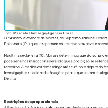
Foto:
Marcelo Camargo/Agência Brasil
O ministro Alexandre de Moraes, do Supremo Tribunal Federal 
Bolsonaro (PL) que ultrapassam os limites do razoável e acende
Na última sexta-feira (18), Moraes determinou que Bolsonaro
pode ser ainda maior, considerando que a proibição se estende
terceiros. A medida extrema atinge até seu filho, o deputado fe
investigações relacionadas às ações penais que tratam da aleg
Direito”.
Restrições desproporcionais
Além da proibição de contato, o ex-presidente terá que usar t