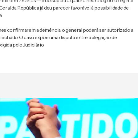
— ele tem 78 anos — e do suposto quadro neurológico, o regime
Geral da República já deu parecer favorável à possibilidade de
a.
ames confirmarem a demência, o general poderá ser autorizado a
 fechado. O caso expõe uma disputa entre a alegação de
gida pelo Judiciário.