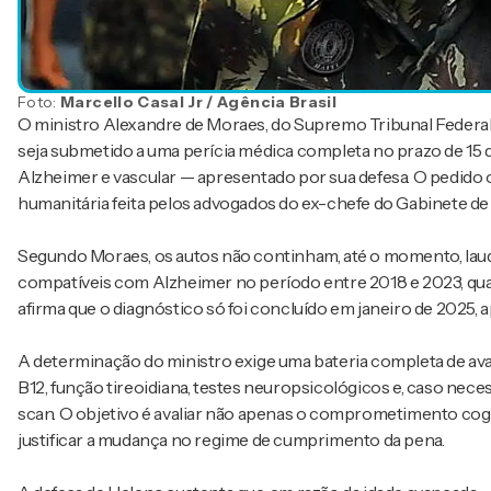
Foto:
Marcello Casal Jr / Agência Brasil
O ministro Alexandre de Moraes, do Supremo Tribunal Federal
seja submetido a uma perícia médica completa no prazo de 15 
Alzheimer e vascular — apresentado por sua defesa. O pedido o
humanitária feita pelos advogados do ex-chefe do Gabinete de 
Segundo Moraes, os autos não continham, até o momento, la
compatíveis com Alzheimer no período entre 2018 e 2023, qu
afirma que o diagnóstico só foi concluído em janeiro de 2025, 
A determinação do ministro exige uma bateria completa de aval
B12, função tireoidiana, testes neuropsicológicos e, caso ne
scan. O objetivo é avaliar não apenas o comprometimento cogn
justificar a mudança no regime de cumprimento da pena.