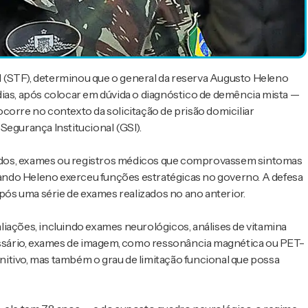
 (STF), determinou que o general da reserva Augusto Heleno
dias, após colocar em dúvida o diagnóstico de demência mista —
corre no contexto da solicitação de prisão domiciliar
Segurança Institucional (GSI).
udos, exames ou registros médicos que comprovassem sintomas
ando Heleno exerceu funções estratégicas no governo. A defesa
após uma série de exames realizados no ano anterior.
iações, incluindo exames neurológicos, análises de vitamina
cessário, exames de imagem, como ressonância magnética ou PET-
itivo, mas também o grau de limitação funcional que possa