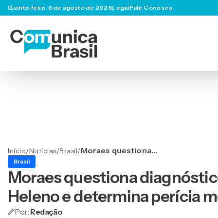
Quinta-feira, 6 de agosto de 2026
Legal
Fale Conosco
Moraes questiona
Início
/
Notícias
/
Brasil
/
diagnóstico de Alzheimer
Brasil
de Augusto Heleno e
Moraes questiona diagnóstic
determina perícia médica
rigorosa
Heleno e determina perícia m
Por:
Redação