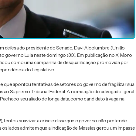
em defesa do presidente do Senado, Davi Alcolumbre (União
s ao governo Lula neste domingo (30). Em publicação no X, Moro
ssificou como uma campanha de desqualificação promovida por
dependência do Legislativo.
que apontou tentativas de setores do governo de fragilizar sua
ias ao Supremo Tribunal Federal. A nomeação do advogado-geral
Pacheco, seu aliado de longa data, como candidato à vaga na
), tentou suavizar a crise e disse que o governo não pretende
 os lados admitem que a indicação de Messias gerou um impasse