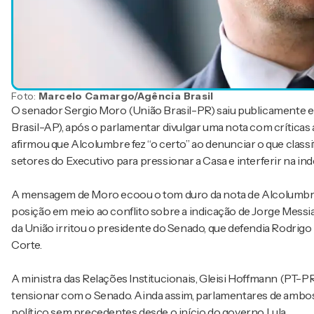
Foto:
Marcelo Camargo/Agência Brasil
O senador Sergio Moro (União Brasil-PR) saiu publicamente 
Brasil-AP), após o parlamentar divulgar uma nota com crítica
afirmou que Alcolumbre fez “o certo” ao denunciar o que cla
setores do Executivo para pressionar a Casa e interferir na in
A mensagem de Moro ecoou o tom duro da nota de Alcolumbre, 
posição em meio ao conflito sobre a indicação de Jorge Mess
da União irritou o presidente do Senado, que defendia Rodrigo 
Corte.
A ministra das Relações Institucionais, Gleisi Hoffmann (PT-PR
tensionar com o Senado. Ainda assim, parlamentares de ambos
político sem precedentes desde o início do governo Lula.