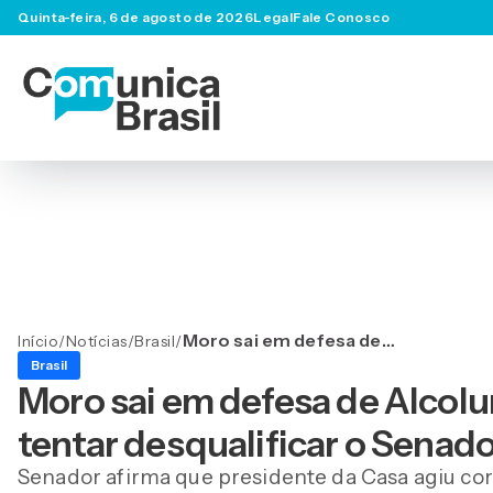
Quinta-feira, 6 de agosto de 2026
Legal
Fale Conosco
Moro sai em defesa de
Início
/
Notícias
/
Brasil
/
Alcolumbre e acusa
Brasil
governo Lula de tentar
Moro sai em defesa de Alcolu
desqualificar o Senado
tentar desqualificar o Senad
Senador afirma que presidente da Casa agiu corr