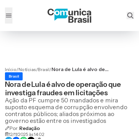
Nora de Lula é alvo de
Início
/
Notícias
/
Brasil
/
operação que investiga
Brasil
fraudes em licitações
Nora de Lula é alvo de operação que
investiga fraudes em licitações
Ação da PF cumpre 50 mandados e mira
suposto esquema de corrupção envolvendo
contratos públicos; aliados próximos ao
governo estão entre os investigados
Por:
Redação
12/11/2025 às 14:02