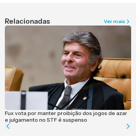
Relacionadas
Ver mais
F
r
Fux vota por manter proibição dos jogos de azar
e julgamento no STF é suspenso