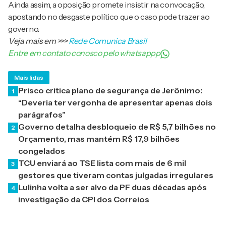
Ainda assim, a oposição promete insistir na convocação,
apostando no desgaste político que o caso pode trazer ao
governo.
Veja mais em
>>>
Rede Comunica Brasil
Entre em contato conosco pelo whatsappp
Mais lidas
Prisco critica plano de segurança de Jerônimo:
1
“Deveria ter vergonha de apresentar apenas dois
parágrafos”
Governo detalha desbloqueio de R$ 5,7 bilhões no
2
Orçamento, mas mantém R$ 17,9 bilhões
congelados
TCU enviará ao TSE lista com mais de 6 mil
3
gestores que tiveram contas julgadas irregulares
Lulinha volta a ser alvo da PF duas décadas após
4
investigação da CPI dos Correios