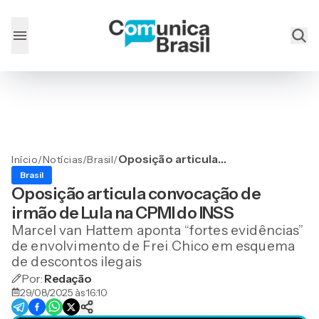
Oposição articula
Início
/
Notícias
/
Brasil
/
convocação de irmão de
Brasil
Lula na CPMI do INSS
Oposição articula convocação de
irmão de Lula na CPMI do INSS
Marcel van Hattem aponta “fortes evidências”
de envolvimento de Frei Chico em esquema
de descontos ilegais
Por:
Redação
29/08/2025 às 16:10