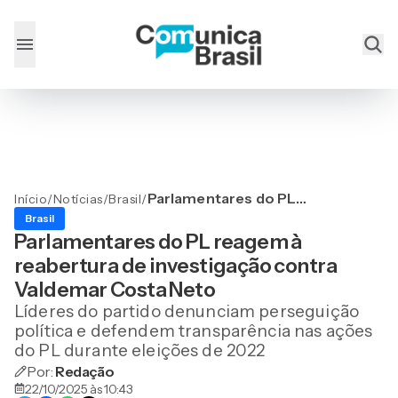
Parlamentares do PL
Início
/
Notícias
/
Brasil
/
reagem à reabertura de
Brasil
investigação contra
Parlamentares do PL reagem à
Valdemar Costa Neto
reabertura de investigação contra
Valdemar Costa Neto
Líderes do partido denunciam perseguição
política e defendem transparência nas ações
do PL durante eleições de 2022
Por:
Redação
22/10/2025 às 10:43