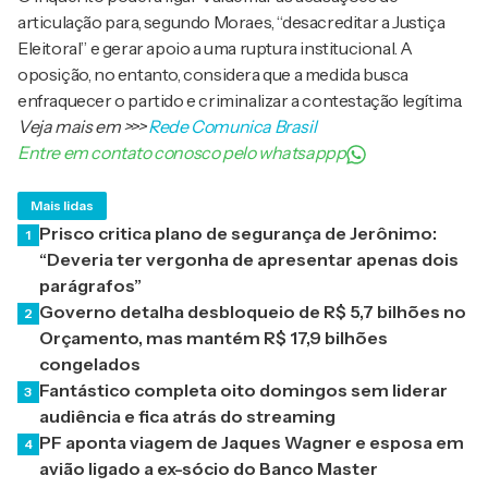
articulação para, segundo Moraes, “desacreditar a Justiça
Eleitoral” e gerar apoio a uma ruptura institucional. A
oposição, no entanto, considera que a medida busca
enfraquecer o partido e criminalizar a contestação legítima.
Veja mais em
>>>
Rede Comunica Brasil
Entre em contato conosco pelo whatsappp
Mais lidas
Prisco critica plano de segurança de Jerônimo:
1
“Deveria ter vergonha de apresentar apenas dois
parágrafos”
Governo detalha desbloqueio de R$ 5,7 bilhões no
2
Orçamento, mas mantém R$ 17,9 bilhões
congelados
Fantástico completa oito domingos sem liderar
3
audiência e fica atrás do streaming
PF aponta viagem de Jaques Wagner e esposa em
4
avião ligado a ex-sócio do Banco Master