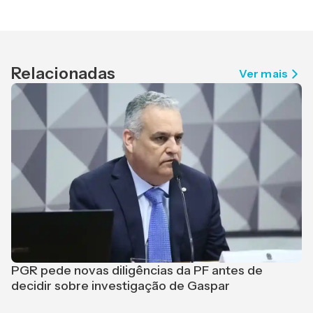
Relacionadas
Ver mais
PGR pede novas diligências da PF antes de
L
decidir sobre investigação de Gaspar
p