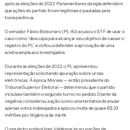
após as eleições de 2022. Parlamentares da sigla defendem
que ações do partido foram legítimas e pautadas pela
transparência.
O senador Flávio Bolsonaro (PL-RJ) acusou o STF de usar o
caso como “desculpa para alcançar seu objetivo de cassar o
registro do PL” e voltou a defender a aprovação de uma
anistia ampla aos investigados.
Durante as eleições de 2022, o PL apresentou
representação solicitando apuração sobre urnas
eletrônicas. À época, Moraes — então presidente do
Tribunal Superior Eleitoral — determinou que o partido
incluísse também o segundo turno no pedido. Diante da
negativa, considerou a ação como uma tentativa de anular
apenas votos indesejados e aplicou multa de quase R$ 23
milhões por litigância de má-fé.
O inquérito poderá ligar Valdemar às acusações de