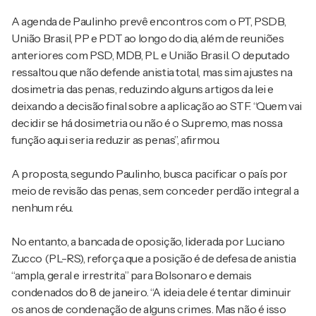
A agenda de Paulinho prevê encontros com o PT, PSDB,
União Brasil, PP e PDT ao longo do dia, além de reuniões
anteriores com PSD, MDB, PL e União Brasil. O deputado
ressaltou que não defende anistia total, mas sim ajustes na
dosimetria das penas, reduzindo alguns artigos da lei e
deixando a decisão final sobre a aplicação ao STF. “Quem vai
decidir se há dosimetria ou não é o Supremo, mas nossa
função aqui seria reduzir as penas”, afirmou.
A proposta, segundo Paulinho, busca pacificar o país por
meio de revisão das penas, sem conceder perdão integral a
nenhum réu.
No entanto, a bancada de oposição, liderada por Luciano
Zucco (PL-RS), reforça que a posição é de defesa de anistia
“ampla, geral e irrestrita” para Bolsonaro e demais
condenados do 8 de janeiro. “A ideia dele é tentar diminuir
os anos de condenação de alguns crimes. Mas não é isso