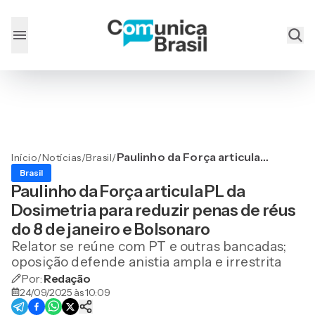
Paulinho da Força articula
Início
/
Notícias
/
Brasil
/
PL da Dosimetria para
Brasil
reduzir penas de réus do 8
Paulinho da Força articula PL da
de janeiro e Bolsonaro
Dosimetria para reduzir penas de réus
do 8 de janeiro e Bolsonaro
Relator se reúne com PT e outras bancadas;
oposição defende anistia ampla e irrestrita
Por:
Redação
24/09/2025 às 10:09