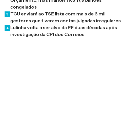
Orçamento, mas mantém R$ 17,9 bilhões
congelados
TCU enviará ao TSE lista com mais de 6 mil
3
gestores que tiveram contas julgadas irregulares
Lulinha volta a ser alvo da PF duas décadas após
4
investigação da CPI dos Correios