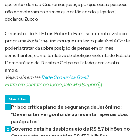
que entendemos. Queremos justiça porque essas pessoas
não cometeram os crimes que estão sendo julgados”,
declarou Zucco.
O ministro do STF Luís Roberto Barroso, em entrevista ao
programa
Roda Viva
, indicou que um texto palatável à Corte
poderia tratar da sobreposição de penas em crimes
semelhantes, como tentativa de abolição violenta do Estado
Democrático de Direito e Golpe de Estado, sem anistia
ampla.
Veja mais em
>>>
Rede Comunica Brasil
Entre em contato conosco pelo whatsappp
Mais lidas
Prisco critica plano de segurança de Jerônimo:
1
“Deveria ter vergonha de apresentar apenas dois
parágrafos”
Governo detalha desbloqueio de R$ 5,7 bilhões no
2