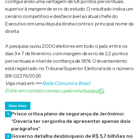
configurando uma vantagem de 5,8 pontos percentuais,
superior à margem de erro do estudo. O resultado indica um
cenário competitivo e desfavorável ao atual chefe do
Executivo em uma disputa direta contra o principal nome da
direita.
A pesquisa ouviu 2.000 eleitores em todo o país, entre os
dias 3 e 7 de fevereiro, com margem de erro de 2,2 pontos
percentuais e nível de confiança de 95%. O levantamento
está registrado no Tribunal Superior Eleitoral sob o número
BR-02276/2026.
Veja mais em
>>>
Rede Comunica Brasil
Entre em contato conosco pelo whatsappp
Mais lidas
Prisco critica plano de segurança de Jerônimo:
1
“Deveria ter vergonha de apresentar apenas dois
parágrafos”
Governo detalha desbloqueio de R$ 5,7 bilhões no
2