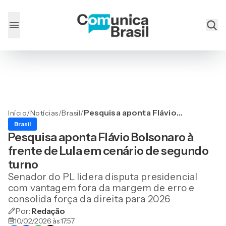
Pesquisa aponta Flávio
Início
/
Notícias
/
Brasil
/
Bolsonaro à frente de Lula
Brasil
em cenário de segundo
Pesquisa aponta Flávio Bolsonaro à
turno
frente de Lula em cenário de segundo
turno
Senador do PL lidera disputa presidencial
com vantagem fora da margem de erro e
consolida força da direita para 2026
Por:
Redação
10/02/2026 às 17:57