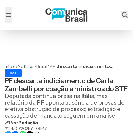
PF descarta indiciamento
Início
/
Notícias
/
Brasil
/
de Carla Zambelli por
Brasil
coação a ministros do STF
PF descarta indiciamento de Carla
Zambelli por coação a ministros do STF
Deputada continua presa na Itália, mas
relatório da PF aponta ausência de provas de
efetiva obstrução de processo; extradição e
cassação de mandato seguem em análise
Por:
Redação
24/09/2025 às 09:47