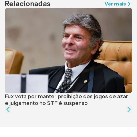
Relacionadas
Ver mais
F
r
Fux vota por manter proibição dos jogos de azar
e julgamento no STF é suspenso