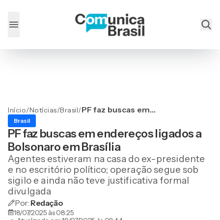
PF faz buscas em
Início
/
Notícias
/
Brasil
/
endereços ligados a
Brasil
Bolsonaro em Brasília
PF faz buscas em endereços ligados a
Bolsonaro em Brasília
Agentes estiveram na casa do ex-presidente
e no escritório político; operação segue sob
sigilo e ainda não teve justificativa formal
divulgada
Por:
Redação
18/07/2025 às 08:25