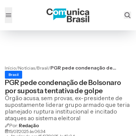
PGR pede condenação de
Início
/
Notícias
/
Brasil
/
Bolsonaro por suposta
Brasil
tentativa de golpe
PGR pede condenação de Bolsonaro
por suposta tentativa de golpe
Órgão acusa, sem provas, ex-presidente de
supostamente liderar grupo armado que teria
planejado ruptura institucional e incitado
ataques ao sistema eleitoral
Por:
Redação
15/07/2025 às 06:34