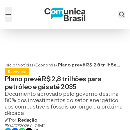
Plano prevê R$ 2,8 trilhões
Início
/
Notícias
/
Economia
/
para petróleo e gás até
Economia
2035
Plano prevê R$ 2,8 trilhões para
petróleo e gás até 2035
Documento aprovado pelo governo destina
80% dos investimentos do setor energético
aos combustíveis fósseis ao longo da próxima
década
Por:
Redação
04/07/2026 às 09:42