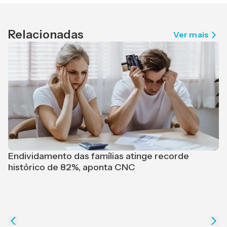
Relacionadas
Ver mais
Endividamento das famílias atinge recorde
histórico de 82%, aponta CNC
G
p