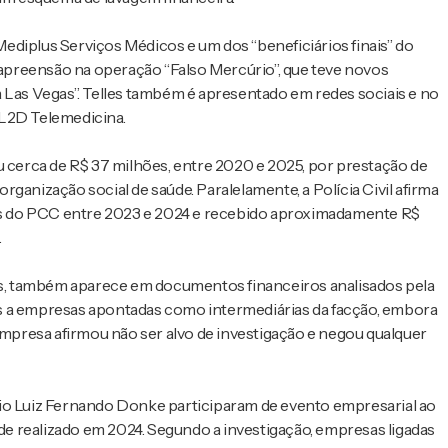
ediplus Serviços Médicos e um dos “beneficiários finais” do
e apreensão na operação “Falso Mercúrio”, que teve novos
as Vegas”. Telles também é apresentado em redes sociais e no
 L2D Telemedicina.
cerca de R$ 37 milhões, entre 2020 e 2025, por prestação de
ganização social de saúde. Paralelamente, a Polícia Civil afirma
rios do PCC entre 2023 e 2024 e recebido aproximadamente R$
.
s, também aparece em documentos financeiros analisados pela
s a empresas apontadas como intermediárias da facção, embora
 empresa afirmou não ser alvo de investigação e negou qualquer
rio Luiz Fernando Donke participaram de evento empresarial ao
e realizado em 2024. Segundo a investigação, empresas ligadas