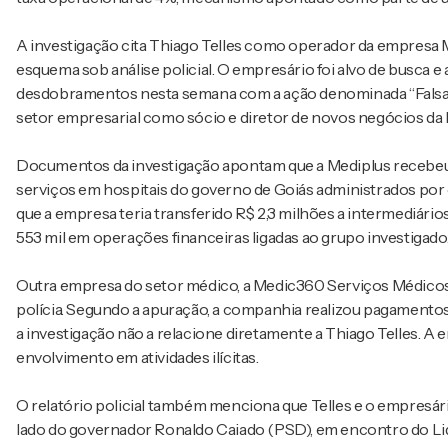
A investigação cita Thiago Telles como operador da empresa M
esquema sob análise policial. O empresário foi alvo de busca 
desdobramentos nesta semana com a ação denominada “Falsa L
setor empresarial como sócio e diretor de novos negócios da
Documentos da investigação apontam que a Mediplus recebeu 
serviços em hospitais do governo de Goiás administrados por or
que a empresa teria transferido R$ 2,3 milhões a intermediá
553 mil em operações financeiras ligadas ao grupo investigado
Outra empresa do setor médico, a Medic360 Serviços Médico
polícia. Segundo a apuração, a companhia realizou pagamento
a investigação não a relacione diretamente a Thiago Telles. A
envolvimento em atividades ilícitas.
O relatório policial também menciona que Telles e o empresá
lado do governador Ronaldo Caiado (PSD), em encontro do Lid