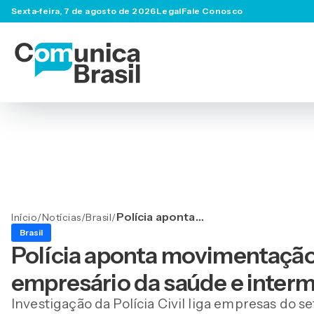
Sexta-feira, 7 de agosto de 2026
Legal
Fale Conosco
Polícia aponta
Início
/
Notícias
/
Brasil
/
movimentação de R$ 5,6
Brasil
milhões entre empresário
Polícia aponta movimentação 
da saúde e intermediários
do PCC
empresário da saúde e inter
Investigação da Polícia Civil liga empresas do