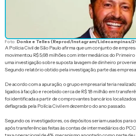
Foto:
Donke e Telles (Reprod/Instagram/Lidecampinas/2
A Polícia Civil de São Paulo afirma que um conjunto de empres
movimentou R$ 5,68 milhões com intermediários do Primeiro 
uma investigação sobre suposta lavagem de dinheiro provenient
Segundo relatório obtido pela investigação, parte das empre
De acordo com a apuração, o grupo empresarial teria realiz
ligados à facção e recebido cerca de R$ 1,8 milhão em transfe
foi identificada a partir de comprovantes bancários localizad
deflagrada pela Polícia Civil em dezembro do ano passado.
Segundo os investigadores, os depósitos seriam usados para ob
após transferências feitas às contas de intermediários do PC
taxa operacional de 4%, mecanismo apontado como parte de u