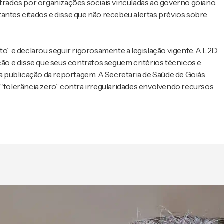
rados por organizações sociais vinculadas ao governo goiano.
antes citados e disse que não recebeu alertas prévios sobre
to” e declarou seguir rigorosamente a legislação vigente. A L2D
o e disse que seus contratos seguem critérios técnicos e
 a publicação da reportagem. A Secretaria de Saúde de Goiás
 “tolerância zero” contra irregularidades envolvendo recursos