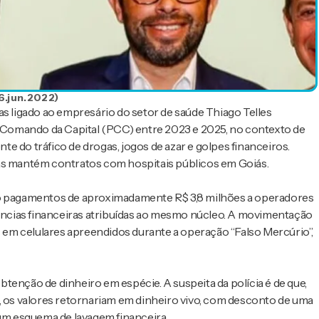
6.jun.2022)
as ligado ao empresário do setor de saúde Thiago Telles
Comando da Capital (PCC) entre 2023 e 2025, no contexto de
e do tráfico de drogas, jogos de azar e golpes financeiros.
sas mantém contratos com hospitais públicos em Goiás.
ado pagamentos de aproximadamente R$ 3,8 milhões a operadores
rências financeiras atribuídas ao mesmo núcleo. A movimentação
os em celulares apreendidos durante a operação “Falso Mercúrio”,
tenção de dinheiro em espécie. A suspeita da polícia é de que,
C, os valores retornariam em dinheiro vivo, com desconto de uma
m esquema de lavagem financeira.