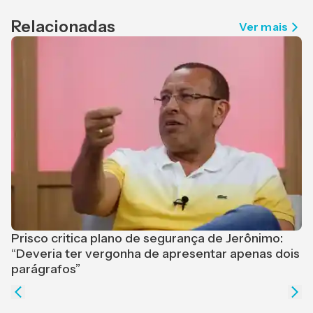
Relacionadas
Ver mais
Prisco critica plano de segurança de Jerônimo:
“Deveria ter vergonha de apresentar apenas dois
L
parágrafos”
a