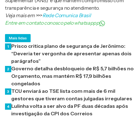
Suplementar (ANS)” e que mantém compromisso com
transparência e segurança no atendimento.
Veja mais em
>>>
Rede Comunica Brasil
Entre em contato conosco pelo whatsappp
Mais lidas
Prisco critica plano de segurança de Jerônimo:
1
“Deveria ter vergonha de apresentar apenas dois
parágrafos”
Governo detalha desbloqueio de R$ 5,7 bilhões no
2
Orçamento, mas mantém R$ 17,9 bilhões
congelados
TCU enviará ao TSE lista com mais de 6 mil
3
gestores que tiveram contas julgadas irregulares
Lulinha volta a ser alvo da PF duas décadas após
4
investigação da CPI dos Correios