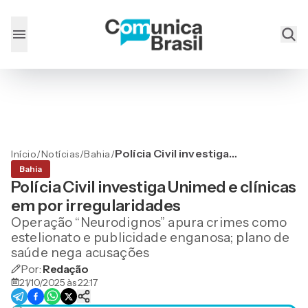
Polícia Civil investiga
Início
/
Notícias
/
Bahia
/
Unimed e clínicas em por
Bahia
irregularidades
Polícia Civil investiga Unimed e clínicas
em por irregularidades
Operação “Neurodignos” apura crimes como
estelionato e publicidade enganosa; plano de
saúde nega acusações
Por:
Redação
21/10/2025 às 22:17