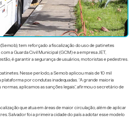
 (Semob), tem reforçado a fiscalização do uso de patinetes
ia com a Guarda Civil Municipal (GCM) e a empresa JET,
stão, é garantir a segurança de usuários, motoristas e pedestres.
 patinetes. Nesse período, a Semob aplicou mais de 10 mil
da plataforma por condutas inadequadas. “A grande maioria
normas, aplicamos as sanções legais”, afirmou o secretário de
lização que atua em áreas de maior circulação, além de aplicar
s. Salvador foi a primeira cidade do país a adotar esse modelo