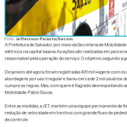
Foto:
Jeffersson Peixoto/Secom
A Prefeitura de Salvador, por meio da Secretaria de Mobilidade
elétricos na capital baiana. As ações são realizadas em parcer
responsável pela operação do serviço. O objetivo, segundo a ge
De janeiro até agora, foram registradas 431 mil viagens com os
abordagens por uso irregular e baniu cerca de 2 mil usuários 
cumpre as regras. Mas, com quem é flagrado desrespeitando as 
Mobilidade, Pablo Souza.
Entre as medidas, a JET mantém uma equipe permanente de fisca
redução de velocidade em trechos com grande fluxo de pedestre
de controle.