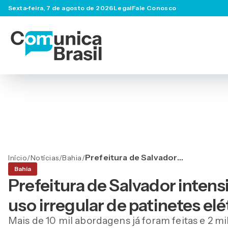
Sexta-feira, 7 de agosto de 2026
Legal
Fale Conosco
Prefeitura de Salvador
Início
/
Notícias
/
Bahia
/
intensifica fiscalização
Bahia
para coibir uso irregular de
Prefeitura de Salvador intensi
patinetes elétricos
uso irregular de patinetes elé
Mais de 10 mil abordagens já foram feitas e 2 mi