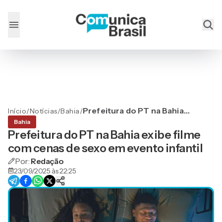
Prefeitura do PT na Bahia
Início
/
Notícias
/
Bahia
/
exibe filme com cenas de
Bahia
sexo em evento infantil
Prefeitura do PT na Bahia exibe filme
com cenas de sexo em evento infantil
Por:
Redação
23/09/2025 às 22:25