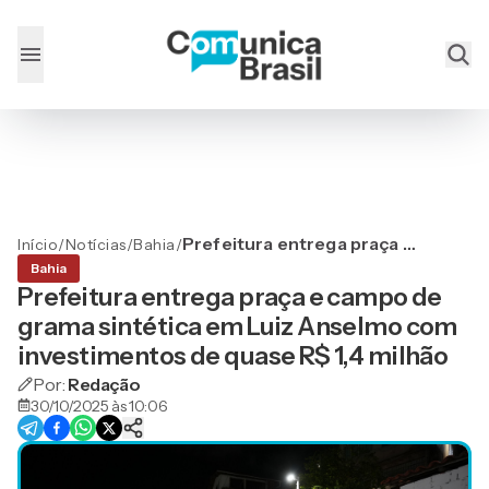
Prefeitura entrega praça e
Início
/
Notícias
/
Bahia
/
campo de grama sintética
Bahia
em Luiz Anselmo com
Prefeitura entrega praça e campo de
investimentos de quase R$
grama sintética em Luiz Anselmo com
1,4 milhão
investimentos de quase R$ 1,4 milhão
Por:
Redação
30/10/2025 às 10:06