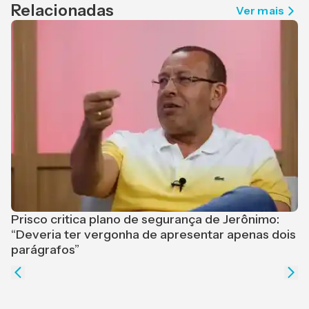
Relacionadas
Ver mais
Prisco critica plano de segurança de Jerônimo:
“Deveria ter vergonha de apresentar apenas dois
L
parágrafos”
a