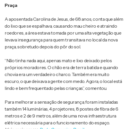
Praça
A aposentada Carolina de Jesus, de 68 anos, conta que além
do lixo que se espalhava, causando mau cheiro e atraindo
roedores, a área estava tomada por uma alta vegetação que
levava insegurança para quem transitava no local da nova
praça, sobretudo depois do pôr do sol.
“Não tinha nada aqui, apenas mato e lixo deixado pelos
próprios moradores. O chão era de terra batida e quando
chovia era um verdadeiro charco. Também era muito
escuro, o que deixava a gente com medo. Agora, o local está
lindo e bem frequentado pelas crianças”, comentou.
Para melhorar a sensação de segurança, foram instaladas
também 14 luminárias, 4 projetores, 8 postes de fibra de 6
metros e 2 de 9 metros, além de uma nova infraestrutura
elétrica necessária para o funcionamento do espaço.