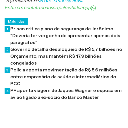
Veja mais em
>>>
Rede Comunica Brasil
Entre em contato conosco pelo whatsappp
Mais lidas
Prisco critica plano de segurança de Jerônimo:
1
“Deveria ter vergonha de apresentar apenas dois
parágrafos”
Governo detalha desbloqueio de R$ 5,7 bilhões no
2
Orçamento, mas mantém R$ 17,9 bilhões
congelados
Polícia aponta movimentação de R$ 5,6 milhões
3
entre empresário da saúde e intermediários do
PCC
PF aponta viagem de Jaques Wagner e esposa em
4
avião ligado a ex-sócio do Banco Master