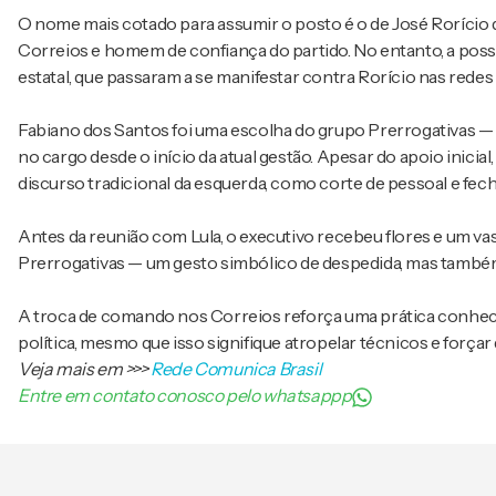
O nome mais cotado para assumir o posto é o de José Rorício 
Correios e homem de confiança do partido. No entanto, a poss
estatal, que passaram a se manifestar contra Rorício nas redes 
Fabiano dos Santos foi uma escolha do grupo Prerrogativas — 
no cargo desde o início da atual gestão. Apesar do apoio inic
discurso tradicional da esquerda, como corte de pessoal e fe
Antes da reunião com Lula, o executivo recebeu flores e um va
Prerrogativas — um gesto simbólico de despedida, mas também
A troca de comando nos Correios reforça uma prática conhecid
política, mesmo que isso signifique atropelar técnicos e força
Veja mais em
>>>
Rede Comunica Brasil
Entre em contato conosco pelo whatsappp