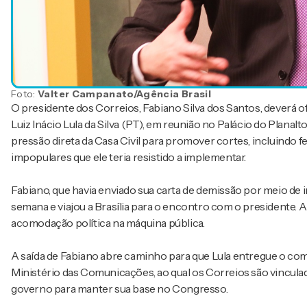
Foto:
Valter Campanato/Agência Brasil
O presidente dos Correios, Fabiano Silva dos Santos, deverá of
Luiz Inácio Lula da Silva (PT), em reunião no Palácio do Planalt
pressão direta da Casa Civil para promover cortes, incluindo
impopulares que ele teria resistido a implementar.
Fabiano, que havia enviado sua carta de demissão por meio de 
semana e viajou a Brasília para o encontro com o presidente.
acomodação política na máquina pública.
A saída de Fabiano abre caminho para que Lula entregue o coma
Ministério das Comunicações, ao qual os Correios são vincul
governo para manter sua base no Congresso.