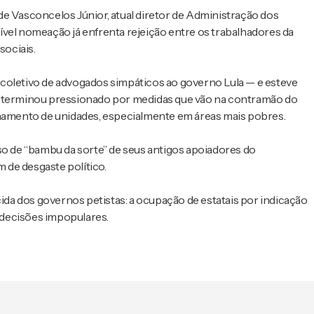
de Vasconcelos Júnior, atual diretor de Administração dos
ível nomeação já enfrenta rejeição entre os trabalhadores da
sociais.
coletivo de advogados simpáticos ao governo Lula — e esteve
ial, terminou pressionado por medidas que vão na contramão do
chamento de unidades, especialmente em áreas mais pobres.
so de “bambu da sorte” de seus antigos apoiadores do
 de desgaste político.
a dos governos petistas: a ocupação de estatais por indicação
r decisões impopulares.