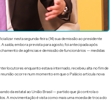
icializar nesta segunda-feira (14) sua demissão ao presidente
o. A saída, embora prevista para agosto, foi antecipada após
 fechamento de agências e demissão de funcionários — medidas
interlocutores enquanto estava internado, recebeu alta no fim de
 A reunião ocorre num momento em que o Palácio articula nova
ndo da estatal ao União Brasil — partido que já controla o
ados. A movimentação é vista como mais uma moeda de troca do