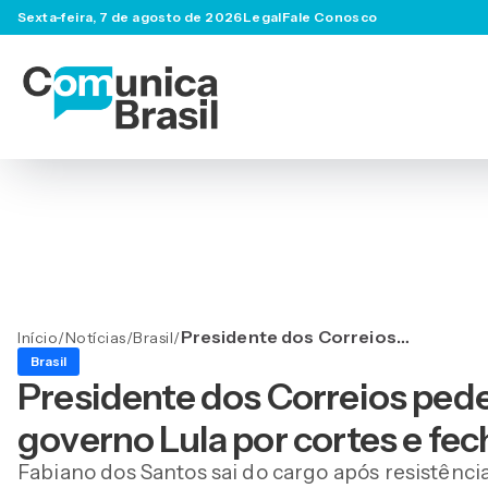
Sexta-feira, 7 de agosto de 2026
Legal
Fale Conosco
Presidente dos Correios
Início
/
Notícias
/
Brasil
/
pede demissão após
Brasil
pressão do governo Lula
Presidente dos Correios ped
por cortes e fechamento
de agências
governo Lula por cortes e fe
Fabiano dos Santos sai do cargo após resistênci