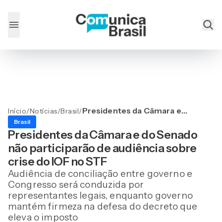
Presidentes da Câmara e
Início
/
Notícias
/
Brasil
/
do Senado não
Brasil
participarão de audiência
Presidentes da Câmara e do Senado
sobre crise do IOF no STF
não participarão de audiência sobre
crise do IOF no STF
Audiência de conciliação entre governo e
Congresso será conduzida por
representantes legais, enquanto governo
mantém firmeza na defesa do decreto que
eleva o imposto