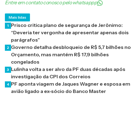
Entre em contato conosco pelo whatsappp
Mais lidas
Prisco critica plano de segurança de Jerônimo:
1
“Deveria ter vergonha de apresentar apenas dois
parágrafos”
Governo detalha desbloqueio de R$ 5,7 bilhões no
2
Orçamento, mas mantém R$ 17,9 bilhões
congelados
Lulinha volta a ser alvo da PF duas décadas após
3
investigação da CPI dos Correios
PF aponta viagem de Jaques Wagner e esposa em
4
avião ligado a ex-sócio do Banco Master