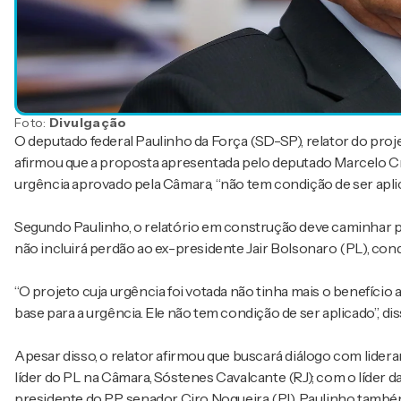
Foto:
Divulgação
O deputado federal Paulinho da Força (SD-SP), relator do proje
afirmou que a proposta apresentada pelo deputado Marcelo Cri
urgência aprovado pela Câmara, “não tem condição de ser aplic
Segundo Paulinho, o relatório em construção deve caminhar pa
não incluirá perdão ao ex-presidente Jair Bolsonaro (PL), con
“O projeto cuja urgência foi votada não tinha mais o benefício
base para a urgência. Ele não tem condição de ser aplicado”, d
Apesar disso, o relator afirmou que buscará diálogo com lidera
líder do PL na Câmara, Sóstenes Cavalcante (RJ); com o líder
presidente do PP, senador Ciro Nogueira (PI). Paulinho també