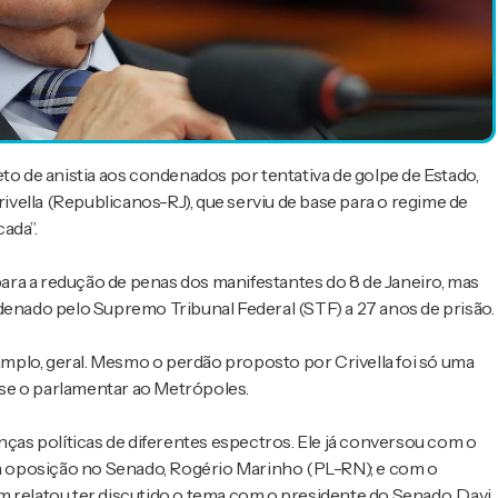
to de anistia aos condenados por tentativa de golpe de Estado,
vella (Republicanos-RJ), que serviu de base para o regime de
ada”.
ra a redução de penas dos manifestantes do 8 de Janeiro, mas
denado pelo Supremo Tribunal Federal (STF) a 27 anos de prisão.
 amplo, geral. Mesmo o perdão proposto por Crivella foi só uma
isse o parlamentar ao Metrópoles.
nças políticas de diferentes espectros. Ele já conversou com o
 da oposição no Senado, Rogério Marinho (PL-RN); e com o
m relatou ter discutido o tema com o presidente do Senado, Davi