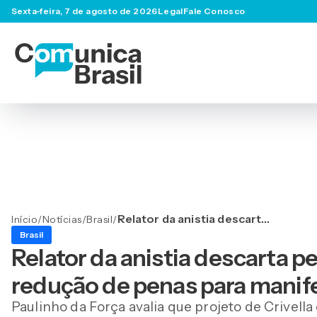
Sexta-feira, 7 de agosto de 2026
Legal
Fale Conosco
Relator da anistia descarta
Início
/
Notícias
/
Brasil
/
perdão a Bolsonaro e
Brasil
defende redução de penas
Relator da anistia descarta 
para manifestantes do 8 de
Janeiro
redução de penas para manife
Paulinho da Força avalia que projeto de Crivella