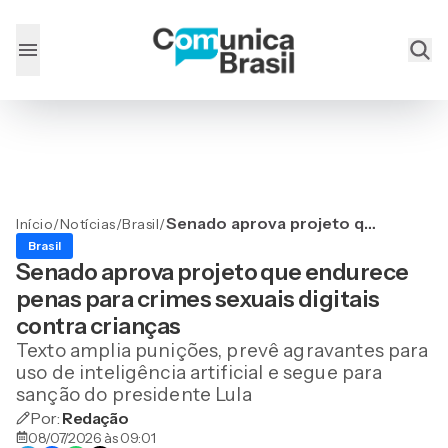
Senado aprova projeto que
Início
/
Notícias
/
Brasil
/
endurece penas para
Brasil
crimes sexuais digitais
Senado aprova projeto que endurece
contra crianças
penas para crimes sexuais digitais
contra crianças
Texto amplia punições, prevê agravantes para
uso de inteligência artificial e segue para
sanção do presidente Lula
Por:
Redação
08/07/2026 às 09:01