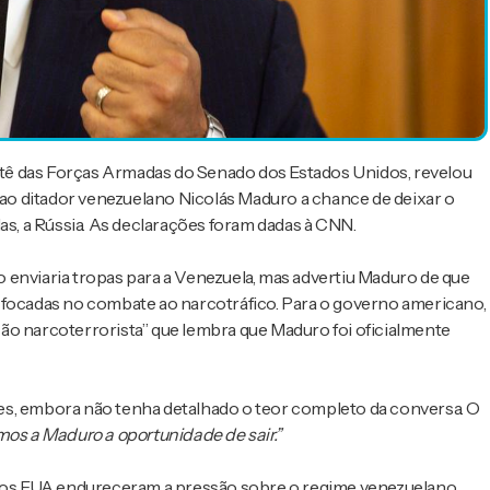
tê das Forças Armadas do Senado dos Estados Unidos, revelou
o ditador venezuelano Nicolás Maduro a chance de deixar o
as, a Rússia. As declarações foram dadas à CNN.
 enviaria tropas para a Venezuela, mas advertiu Maduro de que
 focadas no combate ao narcotráfico. Para o governo americano,
ão narcoterrorista” que lembra que Maduro foi oficialmente
es, embora não tenha detalhado o teor completo da conversa. O
os a Maduro a oportunidade de sair.”
os EUA endureceram a pressão sobre o regime venezuelano,