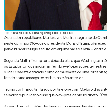
Foto:
Marcelo Camargo/Agência Brasil
O senador republicano Markwayne Mullin, integrante do Comi
neste domingo (30) que o presidente Donald Trump ofereceu a
país e buscar refúgio seguro em alguma nação aliada — entre el
Segundo Mullin, Trump teria deixado claro que Washington não
os Estados Unidos iniciariam “em breve” operações terrestres
o líder chavista é tratado como comandante de uma “organizaç
listado como ameaça terrorista no mês anterior.
Trump confirmou ter falado por telefone com Maduro dias ant
senador republicano disse que o ex-presidente foi direto:
“Dem
A reportagem também destaca que, no mesmo fim de semana, 