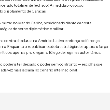
siderado totalmente fechado”. A medida provocou
do o isolamento de Caracas.
litar no Mar do Caribe, posicionado diante da costa
tégica de cerco diplomático e militar.
 contra ditaduras na América Latina e reforça a diferença
na. Enquanto o republicano adota estratégia de ruptura e força,
íticos, apenas prolongam o fôlego de regimes autoritários.
o poderia ter deixado o poder sem confronto — escolha que
da vez mais isolada no cenário internacional.