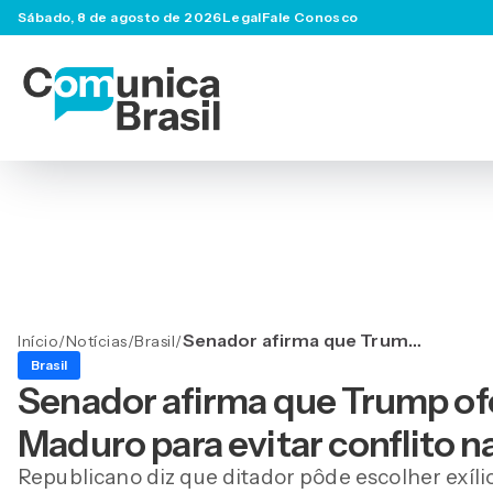
Sábado, 8 de agosto de 2026
Legal
Fale Conosco
Senador afirma que Trump
Início
/
Notícias
/
Brasil
/
ofereceu rota de fuga
Brasil
segura a Maduro para
Senador afirma que Trump ofe
evitar conflito na
Venezuela
Maduro para evitar conflito 
Republicano diz que ditador pôde escolher exíli