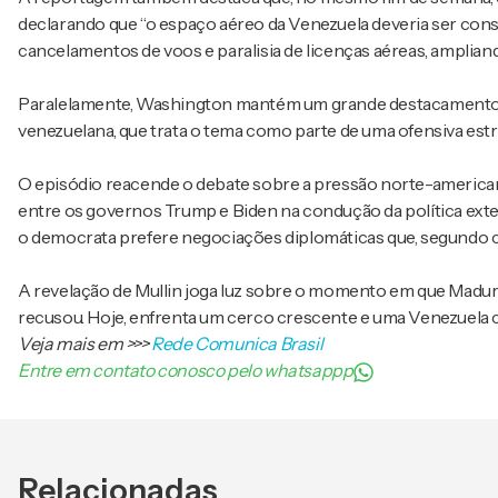
declarando que “o espaço aéreo da Venezuela deveria ser con
cancelamentos de voos e paralisia de licenças aéreas, amplian
Paralelamente, Washington mantém um grande destacamento mi
venezuelana, que trata o tema como parte de uma ofensiva estra
O episódio reacende o debate sobre a pressão norte-americana
entre os governos Trump e Biden na condução da política exter
o democrata prefere negociações diplomáticas que, segundo cr
A revelação de Mullin joga luz sobre o momento em que Madur
recusou. Hoje, enfrenta um cerco crescente e uma Venezuela ca
Veja mais em
>>>
Rede Comunica Brasil
Entre em contato conosco pelo whatsappp
Relacionadas