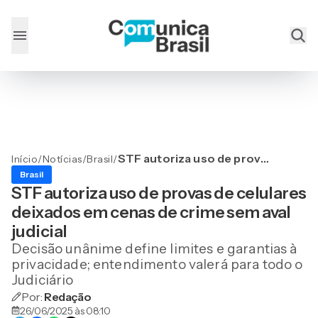
STF autoriza uso de provas
Início
/
Notícias
/
Brasil
/
de celulares deixados em
Brasil
cenas de crime sem aval
STF autoriza uso de provas de celulares
judicial
deixados em cenas de crime sem aval
judicial
Decisão unânime define limites e garantias à
privacidade; entendimento valerá para todo o
Judiciário
Por:
Redação
26/06/2025 às 08:10