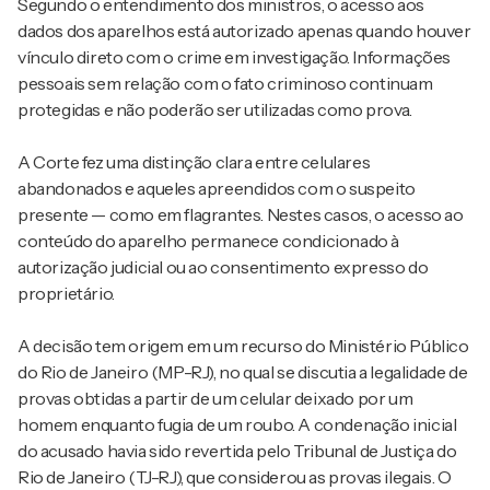
Segundo o entendimento dos ministros, o acesso aos
dados dos aparelhos está autorizado apenas quando houver
vínculo direto com o crime em investigação. Informações
pessoais sem relação com o fato criminoso continuam
protegidas e não poderão ser utilizadas como prova.
A Corte fez uma distinção clara entre celulares
abandonados e aqueles apreendidos com o suspeito
presente — como em flagrantes. Nestes casos, o acesso ao
conteúdo do aparelho permanece condicionado à
autorização judicial ou ao consentimento expresso do
proprietário.
A decisão tem origem em um recurso do Ministério Público
do Rio de Janeiro (MP-RJ), no qual se discutia a legalidade de
provas obtidas a partir de um celular deixado por um
homem enquanto fugia de um roubo. A condenação inicial
do acusado havia sido revertida pelo Tribunal de Justiça do
Rio de Janeiro (TJ-RJ), que considerou as provas ilegais. O