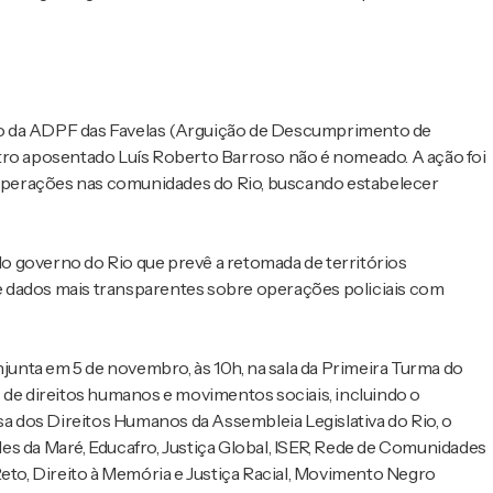
io da ADPF das Favelas (Arguição de Descumprimento de
stro aposentado Luís Roberto Barroso não é nomeado. A ação foi
m operações nas comunidades do Rio, buscando estabelecer
o governo do Rio que prevê a retomada de territórios
e dados mais transparentes sobre operações policiais com
unta em 5 de novembro, às 10h, na sala da Primeira Turma do
 de direitos humanos e movimentos sociais, incluindo o
 dos Direitos Humanos da Assembleia Legislativa do Rio, o
es da Maré, Educafro, Justiça Global, ISER, Rede de Comunidades
Reto, Direito à Memória e Justiça Racial, Movimento Negro