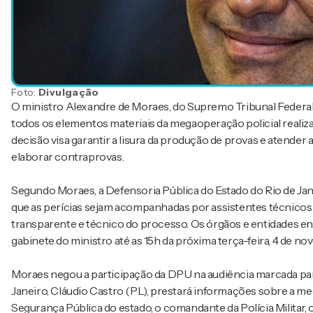
Foto:
Divulgação
O ministro Alexandre de Moraes, do Supremo Tribunal Federal
todos os elementos materiais da megaoperação policial realiza
decisão visa garantir a lisura da produção de provas e atender
elaborar contraprovas.
Segundo Moraes, a Defensoria Pública do Estado do Rio de Jane
que as perícias sejam acompanhadas por assistentes técnicos e
transparente e técnico do processo. Os órgãos e entidades en
gabinete do ministro até as 15h da próxima terça-feira, 4 de n
Moraes negou a participação da DPU na audiência marcada par
Janeiro, Cláudio Castro (PL), prestará informações sobre a
Segurança Pública do estado, o comandante da Polícia Militar, o