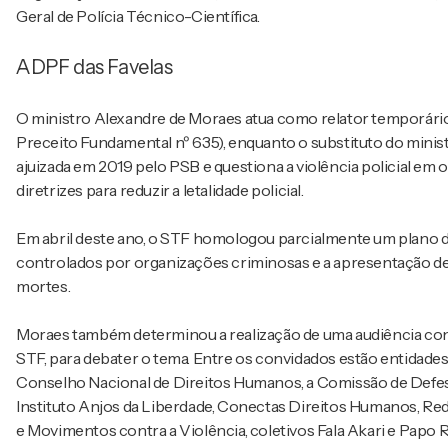
Geral de Polícia Técnico-Científica.
ADPF das Favelas
O ministro Alexandre de Moraes atua como relator temporár
Preceito Fundamental nº 635), enquanto o substituto do mini
ajuizada em 2019 pelo PSB e questiona a violência policial e
diretrizes para reduzir a letalidade policial.
Em abril deste ano, o STF homologou parcialmente um plano d
controlados por organizações criminosas e a apresentação d
mortes.
Moraes também determinou a realização de uma audiência conj
STF, para debater o tema. Entre os convidados estão entidades
Conselho Nacional de Direitos Humanos, a Comissão de Defesa
Instituto Anjos da Liberdade, Conectas Direitos Humanos, Red
e Movimentos contra a Violência, coletivos Fala Akari e Papo 