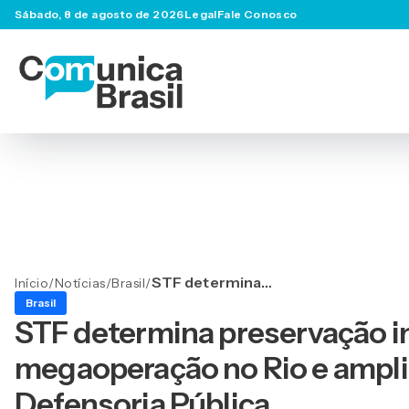
Sábado, 8 de agosto de 2026
Legal
Fale Conosco
STF determina
Início
/
Notícias
/
Brasil
/
preservação integral de
Brasil
provas da megaoperação
STF determina preservação in
no Rio e amplia
acompanhamento da
megaoperação no Rio e amp
Defensoria Pública
Defensoria Pública