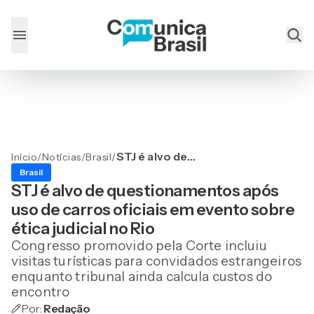
STJ é alvo de
Início
/
Notícias
/
Brasil
/
questionamentos após
Brasil
uso de carros oficiais em
STJ é alvo de questionamentos após
evento sobre ética judicial
uso de carros oficiais em evento sobre
no Rio
ética judicial no Rio
Congresso promovido pela Corte incluiu
visitas turísticas para convidados estrangeiros
enquanto tribunal ainda calcula custos do
encontro
Por:
Redação