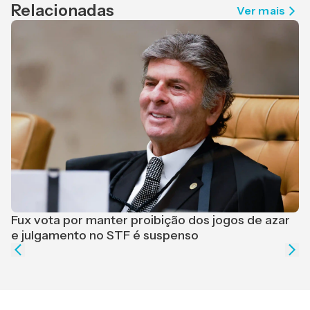
Relacionadas
Ver mais
F
r
Fux vota por manter proibição dos jogos de azar
e julgamento no STF é suspenso