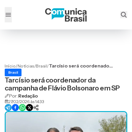
Tarcísio será coordenador
Início
/
Notícias
/
Brasil
/
da campanha de Flávio
Brasil
Bolsonaro em SP
Tarcísio será coordenador da
campanha de Flávio Bolsonaro em SP
Por:
Redação
27/02/2026 às 14:33