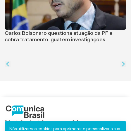
Carlos Bolsonaro questiona atuação da PF e
cobra tratamento igual em investigações
L
d
Site dedicado a informar com agilidade e
responsabilidade, trazendo os principais acontecimentos
Nós utilizamos cookies para aprimorar e personalizar a sua