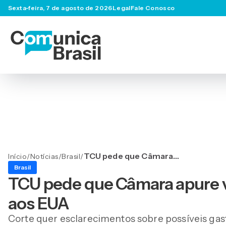
Sexta-feira, 7 de agosto de 2026
Legal
Fale Conosco
TCU pede que Câmara
Início
/
Notícias
/
Brasil
/
apure viagem de Eduardo
Brasil
Bolsonaro aos EUA
TCU pede que Câmara apure 
aos EUA
Corte quer esclarecimentos sobre possíveis gastos