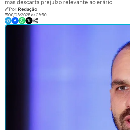
mas descarta prejuízo relevante ao erário
Por:
Redação
09/08/2025 às 08:59