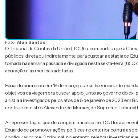
Foto:
Alan Santos
O Tribunal de Contas da União (TCU) recomendou que a Câmar
públicos, direta ou indiretamente, para custear a estadia de E
tomada na semana passada e divulgada nesta sexta-feira (8). O
apuração e as medidas adotadas.
Eduardo anunciou, em 18 de março, que se licenciaria do manda
objetivos da viagem era buscar apoio junto ao governo do ex
anistia a investigados pelos atos de 8 de janeiro de 2023, em Br
contra o ministro Alexandre de Moraes, do Supremo Tribunal F
A representação que deu origem à análise no TCU foi apresen
Eduardo de promover ações políticas no exterior contra a sob
configurar crime. O tribunal, no entanto, rejeitou investigar 