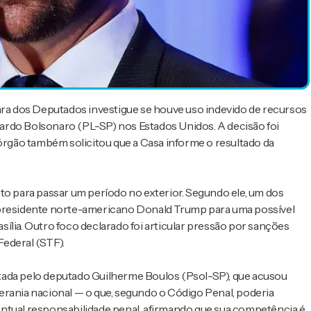
a dos Deputados investigue se houve uso indevido de recursos
duardo Bolsonaro (PL-SP) nos Estados Unidos. A decisão foi
 órgão também solicitou que a Casa informe o resultado da
to para passar um período no exterior. Segundo ele, um dos
-presidente norte-americano Donald Trump para uma possível
asília. Outro foco declarado foi articular pressão por sanções
ederal (STF).
tada pelo deputado Guilherme Boulos (Psol-SP), que acusou
erania nacional — o que, segundo o Código Penal, poderia
eventual responsabilidade penal, afirmando que sua competência é