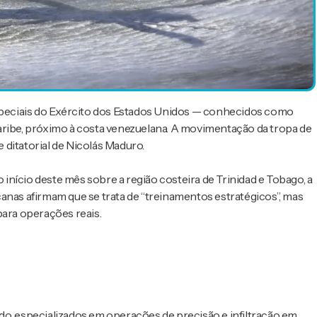
peciais do Exército dos Estados Unidos — conhecidos como
aribe, próximo à costa venezuelana. A movimentação da tropa de
ditatorial de Nicolás Maduro.
nício deste mês sobre a região costeira de Trinidad e Tobago, a
anas afirmam que se trata de “treinamentos estratégicos”, mas
para operações reais.
do, especializados em operações de precisão e infiltração em