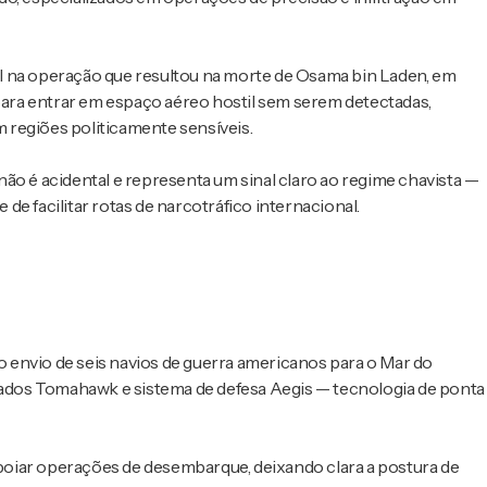
l na operação que resultou na morte de Osama bin Laden, em
ara entrar em espaço aéreo hostil sem serem detectadas,
 regiões politicamente sensíveis.
ão é acidental e representa um sinal claro ao regime chavista —
e facilitar rotas de narcotráfico internacional.
 envio de seis navios de guerra americanos para o Mar do
uiados Tomahawk e sistema de defesa Aegis — tecnologia de ponta
oiar operações de desembarque, deixando clara a postura de