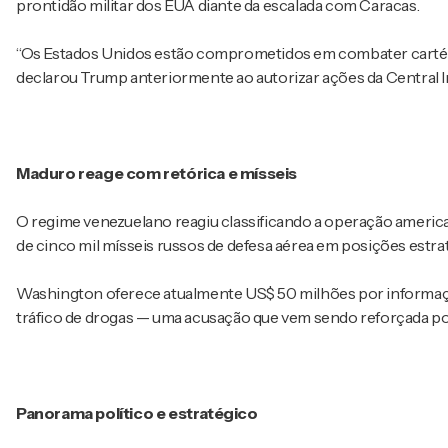
prontidão militar dos EUA diante da escalada com Caracas.
“Os Estados Unidos estão comprometidos em combater cartéis
declarou Trump anteriormente ao autorizar ações da Central I
Maduro reage com retórica e mísseis
O regime venezuelano reagiu classificando a operação americ
de cinco mil mísseis russos de defesa aérea em posições estrat
Washington oferece atualmente US$ 50 milhões por informaç
tráfico de drogas — uma acusação que vem sendo reforçada po
Panorama político e estratégico