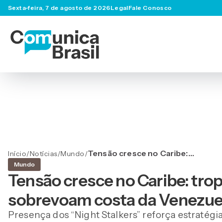
Sexta-feira, 7 de agosto de 2026
Legal
Fale Conosco
Tensão cresce no Caribe:
Início
/
Notícias
/
Mundo
/
tropas de elite dos EUA
Mundo
sobrevoam costa da
Tensão cresce no Caribe: trop
Venezuela
sobrevoam costa da Venezue
Presença dos “Night Stalkers” reforça estratég