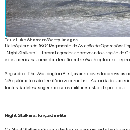
Foto:
Luke Sharrett/Getty Images
Helicópteros do 160º Regimento de Aviação de Operações Es
“Night Stalkers” — foram flagrados sobrevoando a região do C
elite americana aumenta a tensão entre Washington e o regime 
Segundo o The Washington Post, as aeronaves foram vistas no i
145 quilômetros do território venezuelano. Autoridades americ
fontes da defesa sugerem que os militares estão de prontidão 
Night Stalkers: força de elite
Os Night Stalkers são uma das forças mais respeitadas do mun