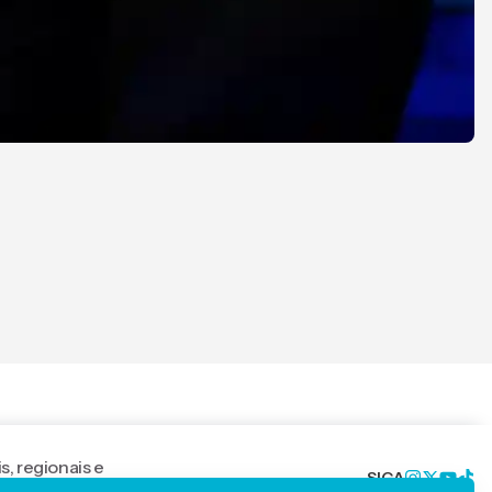
P
s, regionais e
SIGA