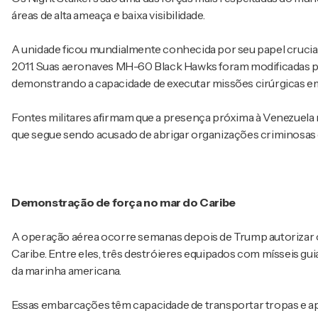
áreas de alta ameaça e baixa visibilidade.
A unidade ficou mundialmente conhecida por seu papel crucia
2011. Suas aeronaves MH-60 Black Hawks foram modificadas p
demonstrando a capacidade de executar missões cirúrgicas em
Fontes militares afirmam que a presença próxima à Venezuela n
que segue sendo acusado de abrigar organizações criminosas e d
Demonstração de força no mar do Caribe
A operação aérea ocorre semanas depois de Trump autorizar o
Caribe. Entre eles, três destróieres equipados com mísseis g
da marinha americana.
Essas embarcações têm capacidade de transportar tropas e ap